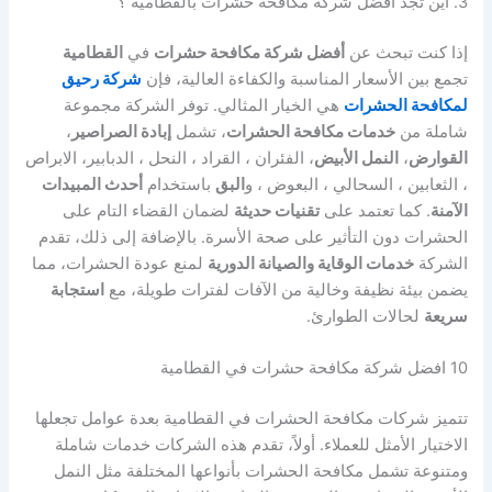
3. اين تجد افضل شركة مكافحة حشرات بالقطامية ؟
إذا كنت تبحث عن
أفضل شركة مكافحة حشرات
في
القطامية
تجمع بين الأسعار المناسبة والكفاءة العالية، فإن
شركة رحيق
لمكافحة الحشرات
هي الخيار المثالي. توفر الشركة مجموعة
شاملة من
خدمات مكافحة الحشرات
، تشمل
إبادة الصراصير
،
القوارض
،
النمل الأبيض
، الفئران ، القراد ، النحل ، الدبابير، الابراص
، الثعابين ، السحالي ، البعوض ، و
البق
باستخدام
أحدث المبيدات
الآمنة
. كما تعتمد على
تقنيات حديثة
لضمان القضاء التام على
الحشرات دون التأثير على صحة الأسرة. بالإضافة إلى ذلك، تقدم
الشركة
خدمات الوقاية والصيانة الدورية
لمنع عودة الحشرات، مما
يضمن بيئة نظيفة وخالية من الآفات لفترات طويلة، مع
استجابة
سريعة
لحالات الطوارئ.
10 افضل شركة مكافحة حشرات في القطامية
تتميز شركات مكافحة الحشرات في القطامية بعدة عوامل تجعلها
الاختيار الأمثل للعملاء. أولاً، تقدم هذه الشركات خدمات شاملة
ومتنوعة تشمل مكافحة الحشرات بأنواعها المختلفة مثل النمل