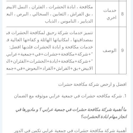
مكافحة ، ابادة الحشرات ، الفئران ، النمل الابيض ، 
خدمات
8
، بق الفراش ، الثعابين ، السحالي ، البرص ، البعوض 
اخري
الدبابير ، الناموس ، الذباب
تتميز خدمات شركة رحيق لمكافحة الحشرات في جم
بمصداقيتها ، امكانياتها الهائلة و كفاءتها العالية في 
خدمات مكافحة و ابادة الحشرات فلديها افضل:
9
الوصف
“+شركة+مكافحة+حشرات+في+جمعية+عرابي+” |
“+شركة+مكافحة+ابادة+الحشرات+الفئران+الصراص
الابيض+بق+الفراش+القراد+البعوض+في+جمعية+
افضل و ارخص شركة مكافحة حشرات
1. شركه مكافحه حشرات في جمعية عرابي موثوقه مع الضمان
ما أهمية شركة مكافحة حشرات في جمعية عرابي ؟ و مادورها في
انجاز مهام ابادة الحشرات؟
أهمية شركة مكافحة حشرات في جمعية عرابي تكمن في الدور