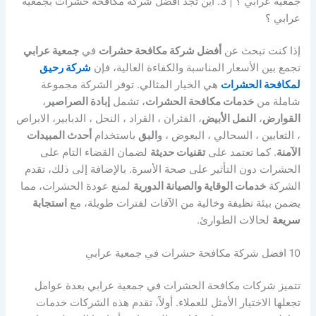
جمعية عرابي ؟ | 3. اين تجد افضل شركة مكافحة حشرات بجمعية
عرابي ؟
إذا كنت تبحث عن
أفضل شركة مكافحة حشرات
في
جمعية عرابي
تجمع بين الأسعار المناسبة والكفاءة العالية، فإن
شركة رحيق
لمكافحة الحشرات
هي الخيار المثالي. توفر الشركة مجموعة
شاملة من
خدمات مكافحة الحشرات
، تشمل
إبادة الصراصير
،
القوارض
،
النمل الأبيض
، الفئران ، القراد ، النحل ، الدبابير، الابراص
، الثعابين ، السحالي ، البعوض ، و
البق
باستخدام
أحدث المبيدات
الآمنة
. كما تعتمد على
تقنيات حديثة
لضمان القضاء التام على
الحشرات دون التأثير على صحة الأسرة. بالإضافة إلى ذلك، تقدم
الشركة
خدمات الوقاية والصيانة الدورية
لمنع عودة الحشرات، مما
يضمن بيئة نظيفة وخالية من الآفات لفترات طويلة، مع
استجابة
سريعة
لحالات الطوارئ.
10 افضل شركة مكافحة حشرات في جمعية عرابي
تتميز شركات مكافحة الحشرات في جمعية عرابي بعدة عوامل
تجعلها الاختيار الأمثل للعملاء. أولاً، تقدم هذه الشركات خدمات