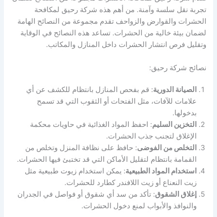
تجربة نقل سلسة وآمنة. من أهم هذه شركة رحيق لمكافحة
الحشرات والقوارض والزواحف تقدم مجموعة من النصائح الهامة
لضمان بيئة خالية من الحشرات. تساعد هذه النصائح في الوقاية
وتقليل فرص انتشار الحشرات داخل المنازل والمكاتب.
نصائح شركة رحيق:
الصيانة الدورية
: قم بفحص المنازل بانتظام للكشف عن أي
علامات للآفات، مثل الفتحات أو الثقوب التي قد تسمح
بدخولها.
التخزين السليم
: احفظ المواد الغذائية في حاويات محكمة
الإغلاق لتجنب جذب الحشرات.
التخلص من الفوضى
: حافظ على نظافة المنزل وتخلص من
القمامة بانتظام لتقليل الأماكن التي قد تختبئ فيها الحشرات.
استخدام المواد الطبيعية
: يمكن استخدام زيوت طبيعية مثل
زيت النعناع أو زيت اللافندر كطارد للحشرات.
إغلاق الشقوق
: تأكد من سد أي شقوق أو فواصل في الجدران
والنوافذ والأبواب لمنع دخول الحشرات.