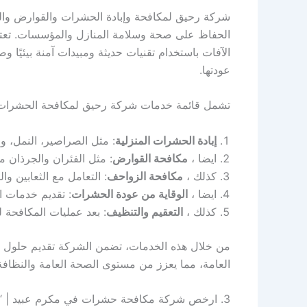
شركة رحيق لمكافحة وإبادة الحشرات والقوارض وا
الحفاظ على صحة وسلامة المنازل والمؤسسات. تعتمد
الآفات باستخدام تقنيات حديثة ومبيدات آمنة بيئيًا
عودتها.
تشمل قائمة خدمات شركة رحيق لمكافحة الحشرات 
إبادة الحشرات المنزلية
: مثل الصراصير، النمل، وال
ايضا ،
مكافحة القوارض
: مثل الفئران والجرذان 
كذلك ،
مكافحة الزواحف
: التعامل مع الثعابين 
ايضا ،
الوقاية من عودة الحشرات
: تقديم خدمات ا
كذلك ،
التعقيم والتنظيف
: بعد عمليات المكافحة ل
من خلال هذه الخدمات، تضمن الشركة تقديم حلول ش
العامة، مما يعزز من مستوى الصحة العامة والنظافة
3. ارخص شركة مكافحة حشرات في مكرم عبيد | “+شركة+مكافحة+حشرات+في+مكرم+عبيد+”