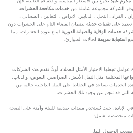
مكرم عبيد
تجمع بين الأسعار المناسبة والكفاءة العالية، فإن
 توفر الشركة مجموعة شاملة من
خدمات مكافحة الحشرات
،
ان ، القراد ، النحل ، الدبابير، الابراص ، الثعابين ، السحالي ،
 تعتمد على
تقنيات حديثة
لضمان القضاء التام على الحشرات دون
لشركة
خدمات الوقاية والصيانة الدورية
لمنع عودة الحشرات، مما
 مع
استجابة سريعة
لحالات الطوارئ.
مل تجعلها الاختيار الأمثل للعملاء. أولاً، تقدم هذه الشركات
ا المختلفة مثل النمل الأبيض، الصراصير، البعوض، والذباب،
ذه الخدمات تساعد في الحفاظ على البيئة الداخلية خالية من
 التي قد تنجم عن وجود تلك الحشرات.
 في الإبادة، حيث تُستخدم مبيدات صديقة للبيئة وآمنة على الصحة
دمات متخصصة تشمل:
يصعب الوصول إليها.