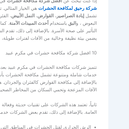
إذا كنت تبحث عن
أفضل شركة مكافحة حشرات
في
شركة رحيق لمكافحة الحشرات
هي الخيار المثالي.
تشمل
إبادة الصراصير
،
القوارض
،
النمل الأبيض
، الفئر
البعوض ، و
البق
باستخدام
أحدث المبيدات الآمنة
. كما
التأثير على صحة الأسرة. بالإضافة إلى ذلك، تقدم ا
يضمن بيئة نظيفة وخالية من الآفات لفترات طويلة،
10 افضل شركة مكافحة حشرات في مكرم عبيد
تتميز شركات مكافحة الحشرات في مكرم عبيد بعدة عوا
خدمات شاملة ومتنوعة تشمل مكافحة الحشرات بأنواعه
بالإضافة إلى مكافحة القوارض كالفئران والجرذان. ه
الآفات المزعجة وتحمي السكان من المخاطر الصحية
ثانياً، تعتمد هذه الشركات على تقنيات حديثة وفعالة
العامة. بالإضافة إلى ذلك، تقدم بعض الشركات خ
الرش الحراري لقتل الحشرات في المناطق التي 