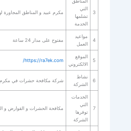
المناطق
التي
3
مكرم عبيد و المناطق المجاورة له
تشلمها
الخدمة
مواعيد
4
مفتوح على مدار 24 ساعة
العمل
الموقع
https://ra7ek.com/
5
الالكتروني
نشاط
6
شركة مكافحة حشرات في مكرم 
الشركة
الخدمات
التي
7
مكافحة الحشرات و القوارض و ال
توفرها
الشركة