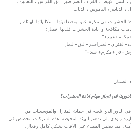
، النمل الابيض ، القراد ، الصراصير ، بق الفراش ، الثعابين ،
، الدبابير ، الناموس ، الذباب
لحشرات في مكرم عبيد بمصداقيتها ، امكانياتها الهائلة و
دمات مكافحة و ابادة الحشرات فلديها افضل:
كرم+عبيد+” |
+الفئران+الصراصير+البق+النمل
عوض+في+مكرم+عبيد+”
ورها في انجاز مهام ابادة الحشرات؟
 الدور الذي تلعبه في حماية المنازل والمؤسسات من
ة وتؤدي إلى تدهور البيئة المحيطة. هذه الشركات تتخصص في
آمنة، مما يضمن القضاء على الآفات بشكل كامل وفعال.