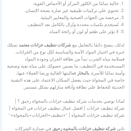
خالية تمامًا من الكلور المركز أو الأحماض القوية.
تحتوي على تركيبات طبيعية غير ضارة بصحة الإنسان.
مرخصة من الجهات الصحية والمعايير البيئية.
تُستخدم بكميات محددة وتُزال بالكامل بعد التنظيف.
لا تؤثر على طعم أو لون أو رائحة المياه.
لذلك، ينصح دائمًا بالتعامل مع
شركات تنظيف خزانات معتمد
تمتلك
خبرة في اختيار المواد الآمنة والمناسبة لكل نوع من الخزانات.
فسلامة مياه الشرب تبدأ من نظافة الخزان وجودة المواد
المستخدمة في التنظيف، ما يضمن حصولك على مياه نقية وصحية
وآمنة تمامًا للأسرة.
بالبخار
فعاليتها العالية ورضا العملاء عنها،
خاصة في المخواة حيث يفضل السكان الاعتماد على هذه التقنية
الحديثة للحفاظ على نظافة وأناقة منازلهم بشكل مستمر.
لماذا نوصي بخدمات شركه تنظيف خزانات بالمخواة رحيق ؟ |
شركة تنظيف خزانات | افضل عمال تنظيف خزانات في المخواة |
شركة تنظيف خزانات المخواه | “+تنظيف+الخزانات+بالمخواة+”
تاتي
شركه تنظيف خزانات بالمخوه رحيق
في صدارة الشركات