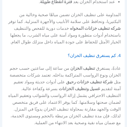
عند استخدام الخزان بعد
فترة انقطاع طويلة
.
المداومة على تنظيف الخزان تضمن مياهًا صحية وخالية من
البكتيريا، وتحافظ على سلامة الأنابيب والأجهزة المنزلية. كما توفر
شركه تنظيف خزانات المخواه
خدمات دورية للفحص والتنظيف
باستخدام أدوات متطورة ومواد آمنة على مياه الشرب، ما يجعلها
الخيار الأمثل للحفاظ على جودة المياه داخل منزلك طوال العام.
4. كم يستغرق تنظيف الخزان؟
عادةً، يستغرق
تنظيف الخزان
من ساعة إلى ساعتين حسب حجم
الخزان ونوع الرواسب المتراكمة بداخله. تعتمد شركات متخصصة
مثل
شركة تنظيف خزانات رحيق
على أدوات حديثة ومواد تعقيم
آمنة لتقديم
غسيل وتنظيف الخزانات
بسرعة وكفاءة عالية.
التنظيف الاحترافي يشمل إزالة الرواسب والشوائب وتعقيم المياه
لضمان صحتها وسلامتها. كما يوفر الاعتماد على فريق متخصص
الوقت والجهد مقارنة بمحاولة تنظيف الخزان يدويًا في المنزل.
لذلك، فإن مدة تنظيف الخزان مرتبطة بالحجم ومستوى الخدمة،
مع ضمان مياه نقية وصحية بعد الانتهاء من العملية.