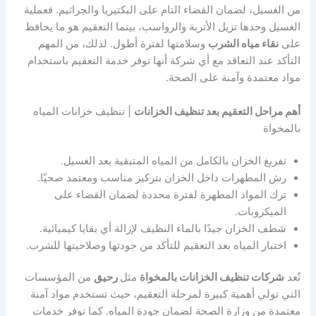
من الغسيل، لضمان القضاء التام على البكتيريا والجراثيم. فعملية
الغسيل وحدها تزيل الأتربة والرواسب، بينما التعقيم هو ما يحافظ
على
نقاء مياه الشرب
وسلامتها لفترة أطول. لذلك، من المهم
التأكد عند التعاقد مع أي شركة أنها توفر خدمة التعقيم باستخدام
مواد معتمدة وآمنة على الصحة.
أهم مراحل التعقيم بعد تنظيف الخزانات
| تنظيف خزانات المياه
بالمخواة
تفريغ الخزان بالكامل من المياه المتبقية بعد الغسيل.
رش المطهرات داخل الخزان بتركيز مناسب ومعتمد صحيًا.
ترك المواد المطهرة لفترة محددة لضمان القضاء على
الميكروبات.
شطف الخزان جيدًا بالماء النظيف لإزالة أي بقايا كيميائية.
اختبار المياه بعد التعقيم للتأكد من جودتها وصلاحيتها للشرب.
تُعد
شركات تنظيف الخزانات بالمخواة
مثل
رحيق
من المؤسسات
التي تولي أهمية كبيرة لمرحلة التعقيم، حيث تستخدم مواد آمنة
معتمدة من وزارة الصحة لضمان جودة المياه. كما توفر خدمات