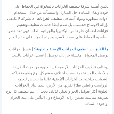
تكمن أهمية
شركة تنظيف الخزانات بالمخواة
في الحفاظ على
جودة ونقاء المياه داخل المنازل والمنشآت من خلال استخدام
أدوات متطورة ومواد آمنة في
تنظيف الخزانات
. فالشركة لا تكتفي
بإزالة الأوساخ فحسب، بل تقدم أيضًا خدمات
تنظيف وتعقيم
خزانات
لضمان خلوها من البكتيريا والجراثيم. لذلك فهي تعد خطوة
أساسية للحفاظ على صحة الأسرة وجودة المياه على مدار العام.
ما الفرق بين تنظيف الخزانات الأرضية والعلوية؟
| غسيل خزانات
توصيل المخواة | مغسلة خزانات توصيل | غسيل خزانات بالبيت
ييختلف تنظيف الخزانات الأرضية عن العلوية من حيث الطريقة
والأدوات المستخدمة بسبب اختلاف موقع كل نوع وطبيعة تراكم
الشوائب بداخله. فـ
الخزانات الأرضية
غالبًا ما تتعرض لتجمع
الرواسب والطين نظرًا لقربها من الأرض، بينما تتأثر
الخزانات
العلوية
أكثر بعوامل الجو والغبار. لذلك، يجب أن يتم تنظيف كل نوع
بطريقة مناسبة تضمن إزالة الأوساخ دون التأثير على بنية الخزان
أو جودة المياه.