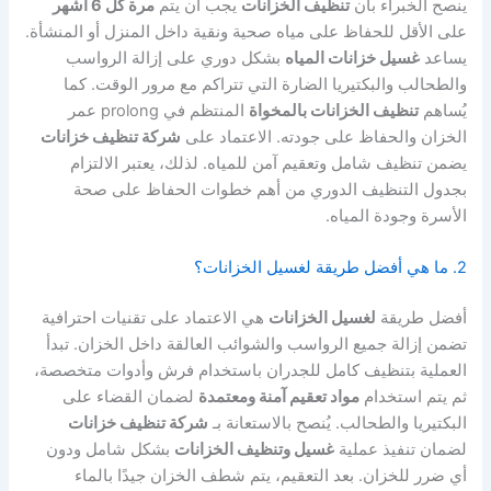
ينصح الخبراء بأن
تنظيف الخزانات
يجب أن يتم
مرة كل 6 أشهر
على الأقل للحفاظ على مياه صحية ونقية داخل المنزل أو المنشأة.
يساعد
غسيل خزانات المياه
بشكل دوري على إزالة الرواسب
والطحالب والبكتيريا الضارة التي تتراكم مع مرور الوقت. كما
يُساهم
تنظيف الخزانات بالمخواة
المنتظم في prolong عمر
الخزان والحفاظ على جودته. الاعتماد على
شركة تنظيف خزانات
يضمن تنظيف شامل وتعقيم آمن للمياه. لذلك، يعتبر الالتزام
بجدول التنظيف الدوري من أهم خطوات الحفاظ على صحة
الأسرة وجودة المياه.
2. ما هي أفضل طريقة لغسيل الخزانات؟
أفضل طريقة
لغسيل الخزانات
هي الاعتماد على تقنيات احترافية
تضمن إزالة جميع الرواسب والشوائب العالقة داخل الخزان. تبدأ
العملية بتنظيف كامل للجدران باستخدام فرش وأدوات متخصصة،
ثم يتم استخدام
مواد تعقيم آمنة ومعتمدة
لضمان القضاء على
البكتيريا والطحالب. يُنصح بالاستعانة بـ
شركة تنظيف خزانات
لضمان تنفيذ عملية
غسيل وتنظيف الخزانات
بشكل شامل ودون
أي ضرر للخزان. بعد التعقيم، يتم شطف الخزان جيدًا بالماء