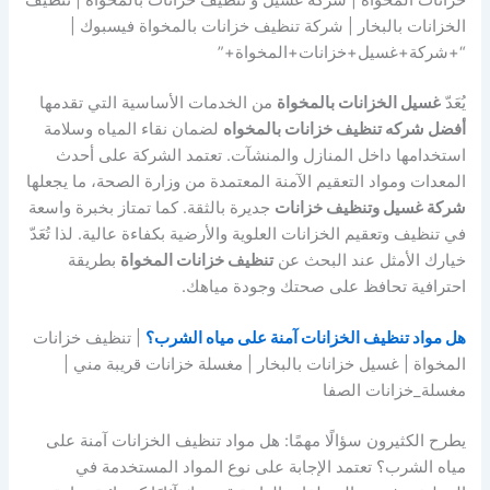
خزانات المخواة | شركة غسيل و تنظيف خزانات بالمخواة | تنظيف
الخزانات بالبخار | شركة تنظيف خزانات بالمخواة فيسبوك |
“+شركة+غسيل+خزانات+المخواة+”
يُعَدّ
غسيل الخزانات بالمخواة
من الخدمات الأساسية التي تقدمها
أفضل شركه تنظيف خزانات بالمخواه
لضمان نقاء المياه وسلامة
استخدامها داخل المنازل والمنشآت. تعتمد الشركة على أحدث
المعدات ومواد التعقيم الآمنة المعتمدة من وزارة الصحة، ما يجعلها
شركة غسيل وتنظيف خزانات
جديرة بالثقة. كما تمتاز بخبرة واسعة
في تنظيف وتعقيم الخزانات العلوية والأرضية بكفاءة عالية. لذا تُعَدّ
خيارك الأمثل عند البحث عن
تنظيف خزانات المخواة
بطريقة
احترافية تحافظ على صحتك وجودة مياهك.
هل مواد تنظيف الخزانات آمنة على مياه الشرب؟
| تنظيف خزانات
المخواة | غسيل خزانات بالبخار | مغسلة خزانات قريبة مني |
مغسلة_خزانات الصفا
يطرح الكثيرون سؤالًا مهمًا: هل مواد تنظيف الخزانات آمنة على
مياه الشرب؟ تعتمد الإجابة على نوع المواد المستخدمة في