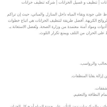
ات | تنظيف و غسيل الخزانات | شركه تنظيف خزانات
ظ على جودة ونقاء المياه داخل المنازل والمباني، حيث إن تراكم
لروائح الكريهة. أفضل طريقة لتنظيف الخزانات هي اتباع خطوات
ات ومواد آمنة معتمدة من وزارة الصحة. وتُفضل الاستعانة بـ
لى الخزان من التلف ويمنع تكرار التلوث.
طحالب والرواسب.
زالة بقايا المنظفات.
شققات.
مام النظافة والتعقيم.
ائب والميكروبات دون التأثير على جودة المياه أو هيكل الخزان.