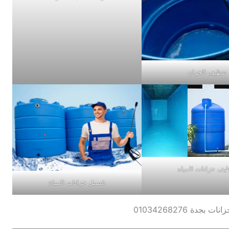
تنظيف الخزان
يف خزانات المياه
غسيل خزانات المياة
جدة 01034268276