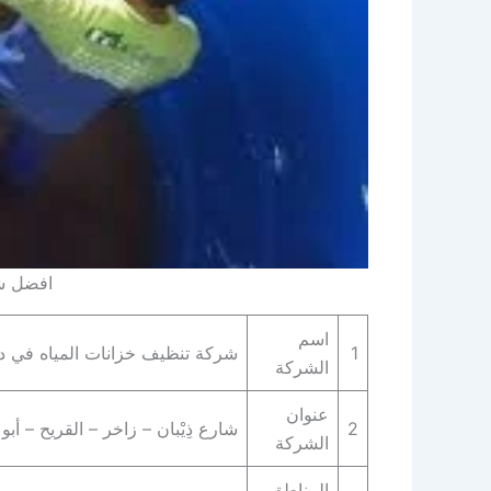
افضل ش
اسم
1
شركة تنظيف خزانات المياه في د
الشركة
عنوان
2
شارع ذِيْبان – زاخر – القريح – أب
الشركة
المناطق