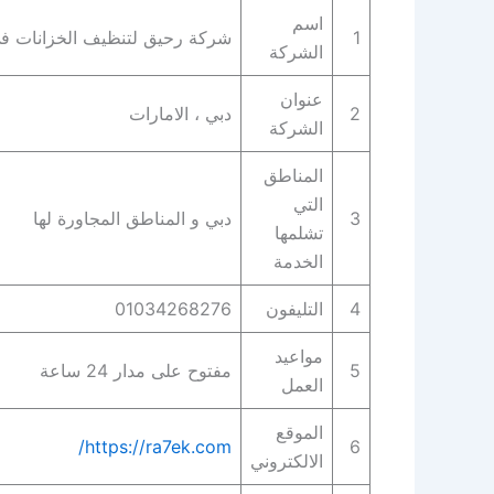
اسم
1
شركة رحيق لتنظيف الخزانات ف
الشركة
عنوان
2
دبي ، الامارات
الشركة
المناطق
التي
3
دبي و المناطق المجاورة لها
تشلمها
الخدمة
4
التليفون
01034268276
مواعيد
5
مفتوح على مدار 24 ساعة
العمل
الموقع
https://ra7ek.com/
6
الالكتروني