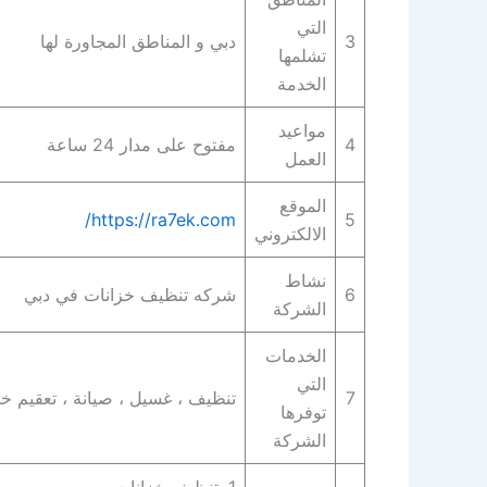
التي
3
دبي و المناطق المجاورة لها
تشلمها
الخدمة
مواعيد
4
مفتوح على مدار 24 ساعة
العمل
الموقع
https://ra7ek.com/
5
الالكتروني
نشاط
6
شركه تنظيف خزانات في دبي
الشركة
الخدمات
التي
7
تنظيف ، غسيل ، صيانة ، تعقيم خ
توفرها
الشركة
1. تنظيف خزانات