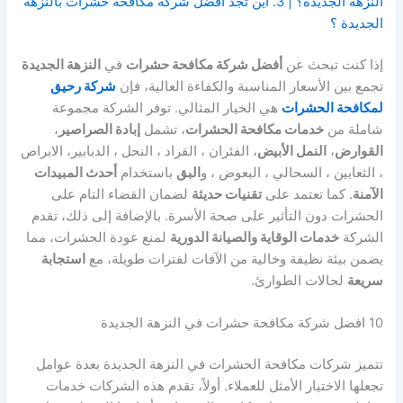
النزهة الجديدة؟ | 3. اين تجد افضل شركة مكافحة حشرات بالنزهة
الجديدة ؟
إذا كنت تبحث عن
أفضل شركة مكافحة حشرات
في
النزهة الجديدة
تجمع بين الأسعار المناسبة والكفاءة العالية، فإن
شركة رحيق
لمكافحة الحشرات
هي الخيار المثالي. توفر الشركة مجموعة
شاملة من
خدمات مكافحة الحشرات
، تشمل
إبادة الصراصير
،
القوارض
،
النمل الأبيض
، الفئران ، القراد ، النحل ، الدبابير، الابراص
، الثعابين ، السحالي ، البعوض ، و
البق
باستخدام
أحدث المبيدات
الآمنة
. كما تعتمد على
تقنيات حديثة
لضمان القضاء التام على
الحشرات دون التأثير على صحة الأسرة. بالإضافة إلى ذلك، تقدم
الشركة
خدمات الوقاية والصيانة الدورية
لمنع عودة الحشرات، مما
يضمن بيئة نظيفة وخالية من الآفات لفترات طويلة، مع
استجابة
سريعة
لحالات الطوارئ.
10 افضل شركة مكافحة حشرات في النزهة الجديدة
تتميز شركات مكافحة الحشرات في النزهة الجديدة بعدة عوامل
تجعلها الاختيار الأمثل للعملاء. أولاً، تقدم هذه الشركات خدمات