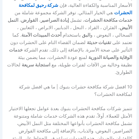
الأسعار المناسبة والكفاءة العالية، فإن
شركة رحيق لمكافحة
الحشرات
هي الخيار المثالي. توفر الشركة مجموعة شاملة من
خدمات مكافحة الحشرات
، تشمل
إبادة الصراصير
،
القوارض
،
النمل
الأبيض
، الفئران ، القراد ، النحل ، الدبابير، الابراص ، الثعابين ،
السحالي ، البعوض ، و
البق
باستخدام
أحدث المبيدات الآمنة
. كما
تعتمد على
تقنيات حديثة
لضمان القضاء التام على الحشرات دون
التأثير على صحة الأسرة. بالإضافة إلى ذلك، تقدم الشركة
خدمات
الوقاية والصيانة الدورية
لمنع عودة الحشرات، مما يضمن بيئة
نظيفة وخالية من الآفات لفترات طويلة، مع
استجابة سريعة
لحالات
الطوارئ.
10 افضل شركة مكافحة حشرات بتبوك | ما هي افضل شركة
لمكافحة الحشرات؟
تتميز شركات مكافحة الحشرات بتبوك بعدة عوامل تجعلها الاختيار
الأمثل للعملاء. أولاً، تقدم هذه الشركات خدمات شاملة ومتنوعة
تشمل مكافحة الحشرات بأنواعها المختلفة مثل النمل الأبيض،
الصراصير، البعوض، والذباب، بالإضافة إلى مكافحة القوارض
كالفئران والجرذان. هذه الخدمات تساعد في الحفاظ على البيئة