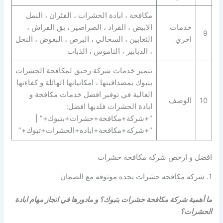
مكافحة ، ابادة الحشرات ، الفئران ، النمل
خدمات
الابيض ، القراد ، الصراصير ، بق الفراش ،
9
اخري
الثعابين ، السحالي ، البرص ، البعوض ، النحل
، الدبابير ، الناموس ، الذباب
تتميز خدمات شركة رحيق لمكافحة الحشرات
بتبوك بمصداقيتها ، امكانياتها الهائلة و كفاءتها
العالية في توفير افضل خدمات مكافحة و
10
الوصف
ابادة الحشرات فلديها افضل:
“+شركة+مكافحة+حشرات+بتبوك+” |
“+شركة+مكافحة+ابادة+الحشرات+تبوك+”
افضل و ارخص شركة مكافحة حشرات
1. شركه مكافحه حشرات بجده موثوقه مع الضمان
ما أهمية شركة مكافحة حشرات بتبوك؟ و مادورها في انجاز مهام ابادة
الحشرات؟