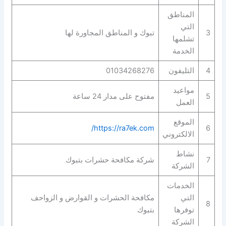
المناطق
التي
3
تبوك و المناطق المجاورة لها
تشلمها
الخدمة
4
التليفون
01034268276
مواعيد
5
مفتوح على مدار 24 ساعة
العمل
الموقع
https://ra7ek.com/
6
الالكتروني
نشاط
7
شركة مكافحة حشرات بتبوك
الشركة
الخدمات
التي
مكافحة الحشرات و القوارض و الزواحف
8
توفرها
بتبوك
الشركة