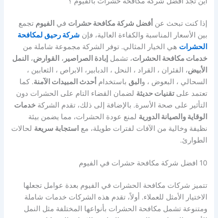
اين تجد افضل شركة مكافحة حشرات بالفيوم ؟
إذا كنت تبحث عن
أفضل شركة مكافحة حشرات
في
الفيوم
تجمع
بين الأسعار المناسبة والكفاءة العالية، فإن
شركة رحيق لمكافحة
الحشرات
هي الخيار المثالي. توفر الشركة مجموعة شاملة من
خدمات مكافحة الحشرات
، تشمل
إبادة الصراصير
،
القوارض
،
النمل
الأبيض
، الفئران ، القراد ، النحل ، الدبابير، الابراص ، الثعابين ،
السحالي ، البعوض ، و
البق
باستخدام
أحدث المبيدات الآمنة
. كما
تعتمد على
تقنيات حديثة
لضمان القضاء التام على الحشرات دون
التأثير على صحة الأسرة. بالإضافة إلى ذلك، تقدم الشركة
خدمات
الوقاية والصيانة الدورية
لمنع عودة الحشرات، مما يضمن بيئة
نظيفة وخالية من الآفات لفترات طويلة، مع
استجابة سريعة
لحالات
الطوارئ.
10 افضل شركة مكافحة حشرات في الفيوم
تتميز شركات مكافحة الحشرات في الفيوم بعدة عوامل تجعلها
الاختيار الأمثل للعملاء. أولاً، تقدم هذه الشركات خدمات شاملة
ومتنوعة تشمل مكافحة الحشرات بأنواعها المختلفة مثل النمل