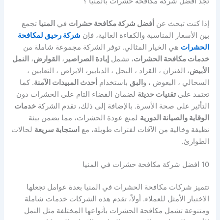
تجد افضل شركة مكافحة حشرات بالمنيا ؟
إذا كنت تبحث عن
أفضل شركة مكافحة حشرات
في
المنيا
تجمع
بين الأسعار المناسبة والكفاءة العالية، فإن
شركة رحيق لمكافحة
الحشرات
هي الخيار المثالي. توفر الشركة مجموعة شاملة من
خدمات مكافحة الحشرات
، تشمل
إبادة الصراصير
،
القوارض
،
النمل
الأبيض
، الفئران ، القراد ، النحل ، الدبابير، الابراص ، الثعابين ،
السحالي ، البعوض ، و
البق
باستخدام
أحدث المبيدات الآمنة
. كما
تعتمد على
تقنيات حديثة
لضمان القضاء التام على الحشرات دون
التأثير على صحة الأسرة. بالإضافة إلى ذلك، تقدم الشركة
خدمات
الوقاية والصيانة الدورية
لمنع عودة الحشرات، مما يضمن بيئة
نظيفة وخالية من الآفات لفترات طويلة، مع
استجابة سريعة
لحالات
الطوارئ.
10 افضل شركة مكافحة حشرات في المنيا
تتميز شركات مكافحة الحشرات في المنيا بعدة عوامل تجعلها
الاختيار الأمثل للعملاء. أولاً، تقدم هذه الشركات خدمات شاملة
ومتنوعة تشمل مكافحة الحشرات بأنواعها المختلفة مثل النمل