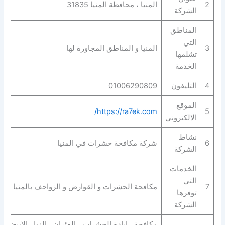
2
المنيا ، محافظة المنيا 31835
الشركة
المناطق
التي
3
المنيا و المناطق المجاورة لها
تشلمها
الخدمة
4
التليفون
01006290809
الموقع
https://ra7ek.com/
5
الالكتروني
نشاط
6
شركة مكافحة حشرات في المنيا
الشركة
الخدمات
التي
7
مكافحة الحشرات و القوارض و الزواحف بالمنيا
توفرها
الشركة
مكافحة ، ابادة الحشرات ، الفئران ، النمل الابيض ، 