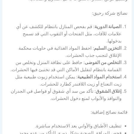
نصائح شركة رحيق:
الصيانة الدورية
: قم بفحص المنازل بانتظام للكشف عن أي
علامات للآفات، مثل الفتحات أو الثقوب التي قد تسمح
بدخولها.
التخزين السليم
: احفظ المواد الغذائية في حاويات محكمة
الإغلاق لتجنب جذب الحشرات.
التخلص من الفوضى
: حافظ على نظافة المنزل وتخلص من
القمامة بانتظام لتقليل الأماكن التي قد تختبئ فيها الحشرات.
استخدام المواد الطبيعية
: يمكن استخدام زيوت طبيعية مثل
زيت النعناع أو زيت اللافندر كطارد للحشرات.
إغلاق الشقوق
: تأكد من سد أي شقوق أو فواصل في الجدران
والنوافذ والأبواب لمنع دخول الحشرات.
قائمة نصائح إضافية:
تنظيف الأطباق والأواني بعد الاستخدام مباشرة.
فحص المرافق الصحية بشكل دوري للتأكد من عدم وجود