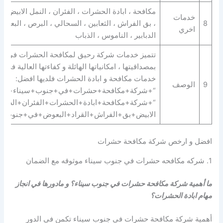
مكافحة ، ابادة الحشرات ، الفئران ، النمل الابيض ، 
خدمات
8
، بق الفراش ، الثعابين ، السحالي ، البرص ، البعوض 
اخري
الدبابير ، الناموس ، الذباب
تتميز خدمات شركة رحيق لمكافحة الحشرات في جن
بمصداقيتها ، امكانياتها الهائلة و كفاءتها العالية في 
خدمات مكافحة و ابادة الحشرات فلديها افضل:
9
الوصف
“+شركة+مكافحة+حشرات+في+جنوب+سيناء+” |
“+شركة+مكافحة+ابادة+الحشرات+الفئران+الصراص
الابيض+بق+الفراش+القراد+البعوض+في+جنوب+س
افضل و ارخص شركة مكافحة حشرات
1. شركه مكافحه حشرات في جنوب سيناء موثوقه مع الضمان
ما أهمية شركة مكافحة حشرات في جنوب سيناء؟ و مادورها في انجاز
مهام ابادة الحشرات؟
أهمية شركة مكافحة حشرات في جنوب سيناء تكمن في الدور