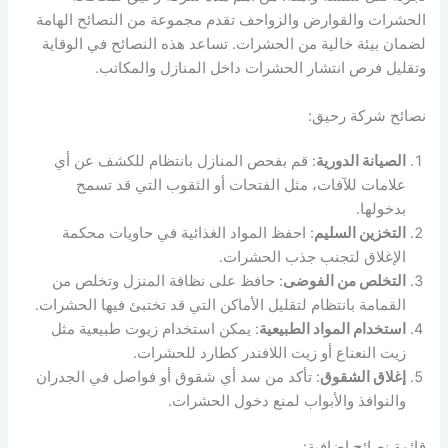
الحشرات والقوارض والزواحف تقدم مجموعة من النصائح الهامة
لضمان بيئة خالية من الحشرات. تساعد هذه النصائح في الوقاية
وتقليل فرص انتشار الحشرات داخل المنازل والمكاتب.
نصائح شركة رحيق:
الصيانة الدورية
: قم بفحص المنازل بانتظام للكشف عن أي
علامات للآفات، مثل الفتحات أو الثقوب التي قد تسمح
بدخولها.
التخزين السليم
: احفظ المواد الغذائية في حاويات محكمة
الإغلاق لتجنب جذب الحشرات.
التخلص من الفوضى
: حافظ على نظافة المنزل وتخلص من
القمامة بانتظام لتقليل الأماكن التي قد تختبئ فيها الحشرات.
استخدام المواد الطبيعية
: يمكن استخدام زيوت طبيعية مثل
زيت النعناع أو زيت اللافندر كطارد للحشرات.
إغلاق الشقوق
: تأكد من سد أي شقوق أو فواصل في الجدران
والنوافذ والأبواب لمنع دخول الحشرات.
قائمة نصائح إضافية: