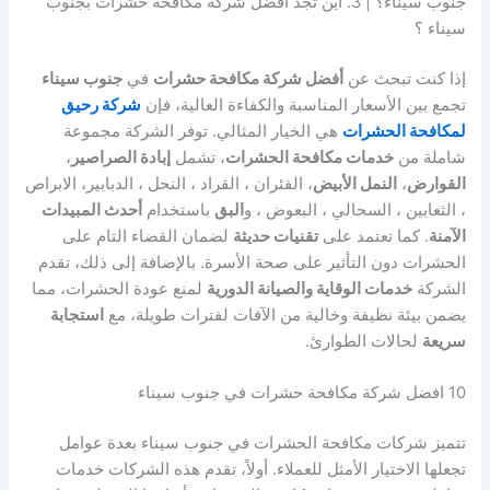
جنوب سيناء؟ | 3. اين تجد افضل شركة مكافحة حشرات بجنوب
سيناء ؟
إذا كنت تبحث عن
أفضل شركة مكافحة حشرات
في
جنوب سيناء
تجمع بين الأسعار المناسبة والكفاءة العالية، فإن
شركة رحيق
لمكافحة الحشرات
هي الخيار المثالي. توفر الشركة مجموعة
شاملة من
خدمات مكافحة الحشرات
، تشمل
إبادة الصراصير
،
القوارض
،
النمل الأبيض
، الفئران ، القراد ، النحل ، الدبابير، الابراص
، الثعابين ، السحالي ، البعوض ، و
البق
باستخدام
أحدث المبيدات
الآمنة
. كما تعتمد على
تقنيات حديثة
لضمان القضاء التام على
الحشرات دون التأثير على صحة الأسرة. بالإضافة إلى ذلك، تقدم
الشركة
خدمات الوقاية والصيانة الدورية
لمنع عودة الحشرات، مما
يضمن بيئة نظيفة وخالية من الآفات لفترات طويلة، مع
استجابة
سريعة
لحالات الطوارئ.
10 افضل شركة مكافحة حشرات في جنوب سيناء
تتميز شركات مكافحة الحشرات في جنوب سيناء بعدة عوامل
تجعلها الاختيار الأمثل للعملاء. أولاً، تقدم هذه الشركات خدمات