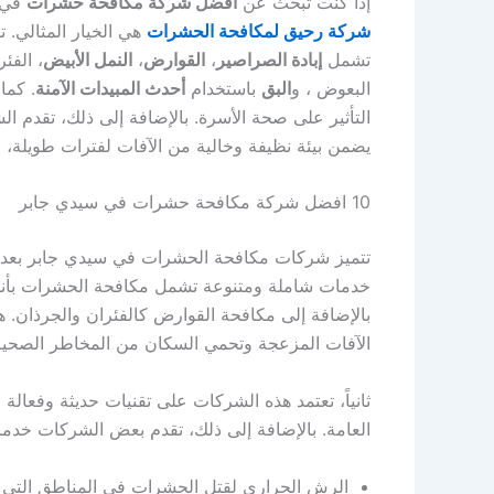
إذا كنت تبحث عن
أفضل شركة مكافحة حشرات
في
شركة رحيق لمكافحة الحشرات
هي الخيار المثالي.
تشمل
إبادة الصراصير
،
القوارض
،
النمل الأبيض
، الفئر
البعوض ، و
البق
باستخدام
أحدث المبيدات الآمنة
. كما
التأثير على صحة الأسرة. بالإضافة إلى ذلك، تقدم ا
يضمن بيئة نظيفة وخالية من الآفات لفترات طويلة،
10 افضل شركة مكافحة حشرات في سيدي جابر
تتميز شركات مكافحة الحشرات في سيدي جابر بعدة عوا
خدمات شاملة ومتنوعة تشمل مكافحة الحشرات بأنواعه
بالإضافة إلى مكافحة القوارض كالفئران والجرذان. ه
الآفات المزعجة وتحمي السكان من المخاطر الصحية
ثانياً، تعتمد هذه الشركات على تقنيات حديثة وفعالة
العامة. بالإضافة إلى ذلك، تقدم بعض الشركات خ
الرش الحراري لقتل الحشرات في المناطق التي 