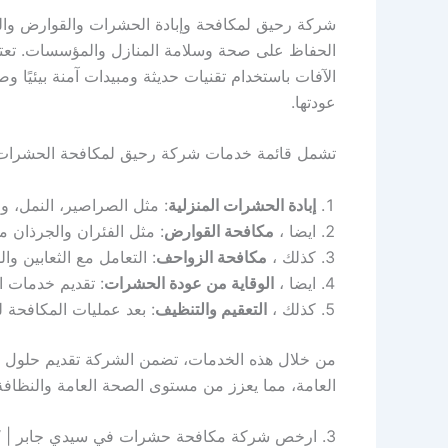
شركة رحيق لمكافحة وإبادة الحشرات والقوارض وا
الحفاظ على صحة وسلامة المنازل والمؤسسات. تعتمد
الآفات باستخدام تقنيات حديثة ومبيدات آمنة بيئيًا
عودتها.
تشمل قائمة خدمات شركة رحيق لمكافحة الحشرات 
إبادة الحشرات المنزلية
: مثل الصراصير، النمل، وال
ايضا ،
مكافحة القوارض
: مثل الفئران والجرذان 
كذلك ،
مكافحة الزواحف
: التعامل مع الثعابين 
ايضا ،
الوقاية من عودة الحشرات
: تقديم خدمات ا
كذلك ،
التعقيم والتنظيف
: بعد عمليات المكافحة ل
من خلال هذه الخدمات، تضمن الشركة تقديم حلول ش
العامة، مما يعزز من مستوى الصحة العامة والنظافة
3. ارخص شركة مكافحة حشرات في سيدي جابر | “+شركة+مكافحة+حشرات+في+سيدي+جابر+”