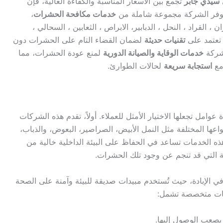
سيدي جابر
تجمع بين الأسعار المناسبة والكفاءة العالية، فإن
 توفر الشركة مجموعة شاملة من
خدمات مكافحة الحشرات
،
ان ، القراد ، النحل ، الدبابير، الابراص ، الثعابين ، السحالي ،
 تعتمد على
تقنيات حديثة
لضمان القضاء التام على الحشرات دون
لشركة
خدمات الوقاية والصيانة الدورية
لمنع عودة الحشرات، مما
 مع
استجابة سريعة
لحالات الطوارئ.
مل تجعلها الاختيار الأمثل للعملاء. أولاً، تقدم هذه الشركات
ا المختلفة مثل النمل الأبيض، الصراصير، البعوض، والذباب،
ذه الخدمات تساعد في الحفاظ على البيئة الداخلية خالية من
 التي قد تنجم عن وجود تلك الحشرات.
 في الإبادة، حيث تُستخدم مبيدات صديقة للبيئة وآمنة على الصحة
دمات متخصصة تشمل:
يصعب الوصول إليها.