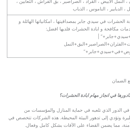
، النمل الابيض ، القراد ، الصراصير ، بق الفراش ، الثعابين ،
، الدبابير ، الناموس ، الذباب
لحشرات في سيدي جابر بمصداقيتها ، امكانياتها الهائلة و
دمات مكافحة و ابادة الحشرات فلديها افضل:
يدي+جابر+” |
+الفئران+الصراصير+البق+النمل
بعوض+في+سيدي+جابر+”
ورها في انجاز مهام ابادة الحشرات؟
 الدور الذي تلعبه في حماية المنازل والمؤسسات من
ة وتؤدي إلى تدهور البيئة المحيطة. هذه الشركات تتخصص في
آمنة، مما يضمن القضاء على الآفات بشكل كامل وفعال.