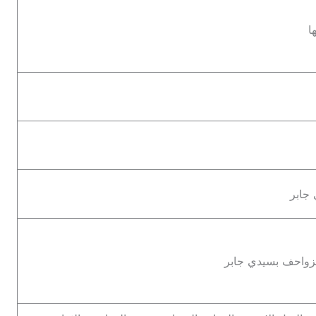
ا
جابر
زواحف بسيدي جابر