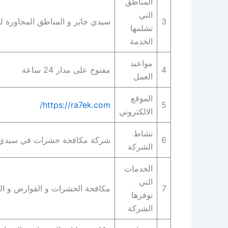
المناطق
التي
3
سيدي جابر و المناطق المجاورة له
تشلمها
الخدمة
مواعيد
4
مفتوح على مدار 24 ساعة
العمل
الموقع
https://ra7ek.com/
5
الالكتروني
نشاط
6
شركة مكافحة حشرات في سيدي 
الشركة
الخدمات
التي
7
مكافحة الحشرات و القوارض و ال
توفرها
الشركة