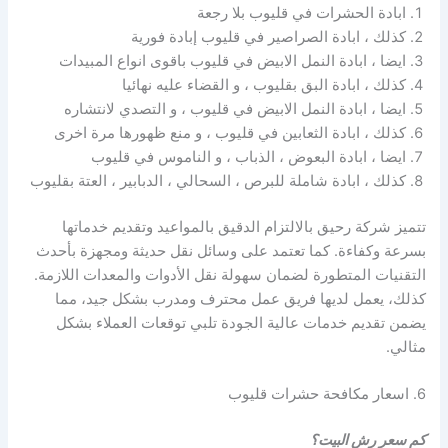
ابادة الحشرات في قليوب بلا رجعة
كذلك ، ابادة الصراصير في قليوب إبادة فورية
ايضا ، ابادة النمل الابيض في قليوب باقوى انواع المبيدات
كذلك ، ابادة البق بقليوب ، و القضاء عليه نهائيا
ايضا ، ابادة النمل الابيض في قليوب ، و التصدي لانتشاره
كذلك ، ابادة الثعابين في قليوب ، و منع ظهورها مرة اخرى
ايضا ، ابادة البعوض ، الذباب ، و الناموس في قليوب
كذلك ، ابادة شاملة للبرص ، السحالي ، الدبابير ، العتة بقليوب
تتميز شركة رحيق بالالتزام الدقيق بالمواعيد وتقديم خدماتها
بسرعة وكفاءة. كما تعتمد على وسائل نقل حديثة ومجهزة بأحدث
التقنيات المتطورة لضمان سهولة نقل الأدوات والمعدات اللازمة.
كذلك، يعمل لديها فريق عمل محترف ومدرب بشكل جيد، مما
يضمن تقديم خدمات عالية الجودة تلبي توقعات العملاء بشكل
مثالي.
6. اسعار مكافحة حشرات قليوب
كم سعر رش البيت؟