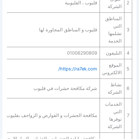
2
قليوب ، القليوبية
الشركة
المناطق
التي
3
قليوب و المناطق المجاورة لها
تشلمها
الخدمة
4
التليفون
01006290809
الموقع
https://ra7ek.com/
5
الالكتروني
نشاط
6
شركة مكافحة حشرات في قليوب
الشركة
الخدمات
التي
7
مكافحة الحشرات و القوارض و الزواحف بقليوب
توفرها
الشركة
مكافحة ، ابادة الحشرات ، الفئران ، النمل الابيض ، 