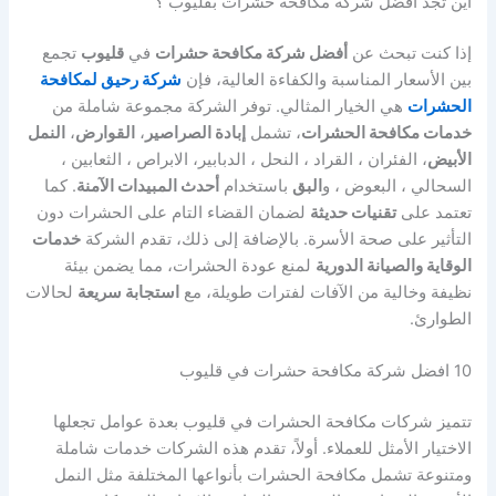
اين تجد افضل شركة مكافحة حشرات بقليوب ؟
إذا كنت تبحث عن
أفضل شركة مكافحة حشرات
في
قليوب
تجمع
بين الأسعار المناسبة والكفاءة العالية، فإن
شركة رحيق لمكافحة
الحشرات
هي الخيار المثالي. توفر الشركة مجموعة شاملة من
خدمات مكافحة الحشرات
، تشمل
إبادة الصراصير
،
القوارض
،
النمل
الأبيض
، الفئران ، القراد ، النحل ، الدبابير، الابراص ، الثعابين ،
السحالي ، البعوض ، و
البق
باستخدام
أحدث المبيدات الآمنة
. كما
تعتمد على
تقنيات حديثة
لضمان القضاء التام على الحشرات دون
التأثير على صحة الأسرة. بالإضافة إلى ذلك، تقدم الشركة
خدمات
الوقاية والصيانة الدورية
لمنع عودة الحشرات، مما يضمن بيئة
نظيفة وخالية من الآفات لفترات طويلة، مع
استجابة سريعة
لحالات
الطوارئ.
10 افضل شركة مكافحة حشرات في قليوب
تتميز شركات مكافحة الحشرات في قليوب بعدة عوامل تجعلها
الاختيار الأمثل للعملاء. أولاً، تقدم هذه الشركات خدمات شاملة
ومتنوعة تشمل مكافحة الحشرات بأنواعها المختلفة مثل النمل