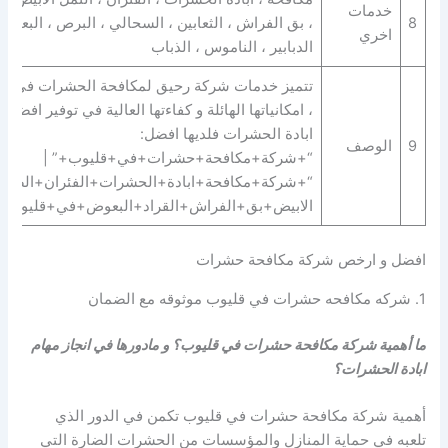
خدمات
8
، بق الفراش ، الثعابين ، السحالي ، البرص ، البعوض 
اخري
الدبابير ، الناموس ، الذباب
تتميز خدمات شركة رحيق لمكافحة الحشرات في قلي
، امكانياتها الهائلة و كفاءتها العالية في توفير افض
ابادة الحشرات فلديها افضل:
9
الوصف
“+شركة+مكافحة+حشرات+في+قليوب+” |
“+شركة+مكافحة+ابادة+الحشرات+الفئران+الصراص
الابيض+بق+الفراش+القراد+البعوض+في+قليوب+
افضل و ارخص شركة مكافحة حشرات
1. شركه مكافحه حشرات في قليوب موثوقه مع الضمان
ما أهمية شركة مكافحة حشرات في قليوب؟ و مادورها في انجاز مهام
ابادة الحشرات؟
أهمية شركة مكافحة حشرات في قليوب تكمن في الدور الذي
تلعبه في حماية المنازل والمؤسسات من الحشرات الضارة التي