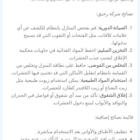
نصائح شركة رحيق:
الصيانة الدورية
: قم بفحص المنازل بانتظام للكشف عن أي
علامات للآفات، مثل الفتحات أو الثقوب التي قد تسمح
بدخولها.
التخزين السليم
: احفظ المواد الغذائية في حاويات محكمة
الإغلاق لتجنب جذب الحشرات.
التخلص من الفوضى
: حافظ على نظافة المنزل وتخلص من
القمامة بانتظام لتقليل الأماكن التي قد تختبئ فيها الحشرات.
استخدام المواد الطبيعية
: يمكن استخدام زيوت طبيعية مثل
زيت النعناع أو زيت اللافندر كطارد للحشرات.
إغلاق الشقوق
: تأكد من سد أي شقوق أو فواصل في الجدران
والنوافذ والأبواب لمنع دخول الحشرات.
قائمة نصائح إضافية:
تنظيف الأطباق والأواني بعد الاستخدام مباشرة.
فحص المرافق الصحية بشكل دوري للتأكد من عدم وجود