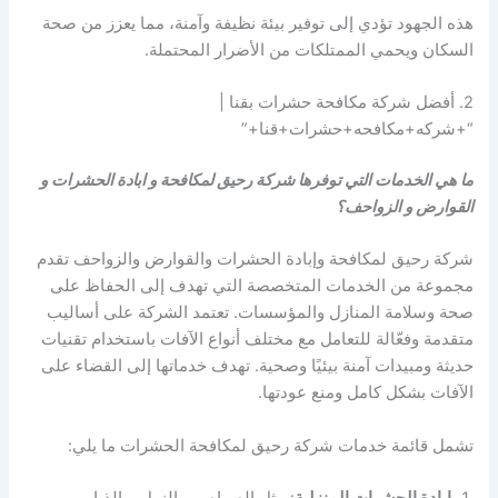
هذه الجهود تؤدي إلى توفير بيئة نظيفة وآمنة، مما يعزز من صحة
السكان ويحمي الممتلكات من الأضرار المحتملة.
2. أفضل شركة مكافحة حشرات بقنا |
“+شركه+مكافحه+حشرات+قنا+”
ما هي الخدمات التي توفرها شركة رحيق لمكافحة و ابادة الحشرات و
القوارض و الزواحف؟
شركة رحيق لمكافحة وإبادة الحشرات والقوارض والزواحف تقدم
مجموعة من الخدمات المتخصصة التي تهدف إلى الحفاظ على
صحة وسلامة المنازل والمؤسسات. تعتمد الشركة على أساليب
متقدمة وفعّالة للتعامل مع مختلف أنواع الآفات باستخدام تقنيات
حديثة ومبيدات آمنة بيئيًا وصحية. تهدف خدماتها إلى القضاء على
الآفات بشكل كامل ومنع عودتها.
تشمل قائمة خدمات شركة رحيق لمكافحة الحشرات ما يلي:
إبادة الحشرات المنزلية
: مثل الصراصير، النمل، والذباب