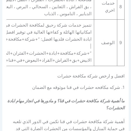
خدمات
8
، بق الفراش ، الثعابين ، السحالي ، البرص ، البعوض 
اخري
الدبابير ، الناموس ، الذباب
تتميز خدمات شركة رحيق لمكافحة الحشرات في قنا 
امكانياتها الهائلة و كفاءتها العالية في توفير افضل 
ابادة الحشرات فلديها افضل: “+شركة+مكافحة+ح
9
الوصف
|
“+شركة+مكافحة+ابادة+الحشرات+الفئران+الصراص
الابيض+بق+الفراش+القراد+البعوض+في+قنا+”
افضل و ارخص شركة مكافحة حشرات
1. شركه مكافحه حشرات في قنا موثوقه مع الضمان
ما أهمية شركة مكافحة حشرات في قنا؟ و مادورها في انجاز مهام ابادة
الحشرات؟
أهمية شركة مكافحة حشرات في قنا تكمن في الدور الذي تلعبه
في حماية المنازل والمؤسسات من الحشرات الضارة التي قد