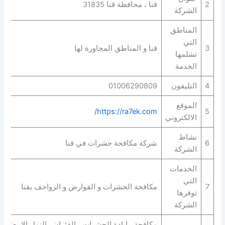
2
قنا ، محافظة قنا 31835
الشركة
المناطق
التي
3
قنا و المناطق المجاورة لها
تشلمها
الخدمة
4
التليفون
01006290809
الموقع
https://ra7ek.com/
5
الالكتروني
نشاط
6
شركة مكافحة حشرات في قنا
الشركة
الخدمات
التي
7
مكافحة الحشرات و القوارض و الزواحف بقنا
توفرها
الشركة
مكافحة ، ابادة الحشرات ، الفئران ، النمل الابيض ، 