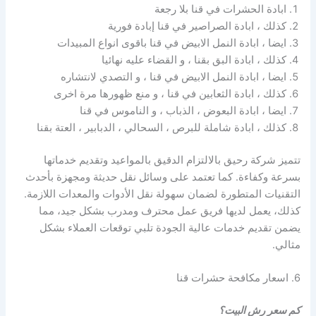
ابادة الحشرات في قنا بلا رجعة
كذلك ، ابادة الصراصير في قنا إبادة فورية
ايضا ، ابادة النمل الابيض في قنا باقوى انواع المبيدات
كذلك ، ابادة البق بقنا ، و القضاء عليه نهائيا
ايضا ، ابادة النمل الابيض في قنا ، و التصدي لانتشاره
كذلك ، ابادة الثعابين في قنا ، و منع ظهورها مرة اخرى
ايضا ، ابادة البعوض ، الذباب ، و الناموس في قنا
كذلك ، ابادة شاملة للبرص ، السحالي ، الدبابير ، العتة بقنا
تتميز شركة رحيق بالالتزام الدقيق بالمواعيد وتقديم خدماتها
بسرعة وكفاءة. كما تعتمد على وسائل نقل حديثة ومجهزة بأحدث
التقنيات المتطورة لضمان سهولة نقل الأدوات والمعدات اللازمة.
كذلك، يعمل لديها فريق عمل محترف ومدرب بشكل جيد، مما
يضمن تقديم خدمات عالية الجودة تلبي توقعات العملاء بشكل
مثالي.
6. اسعار مكافحة حشرات قنا
كم سعر رش البيت؟