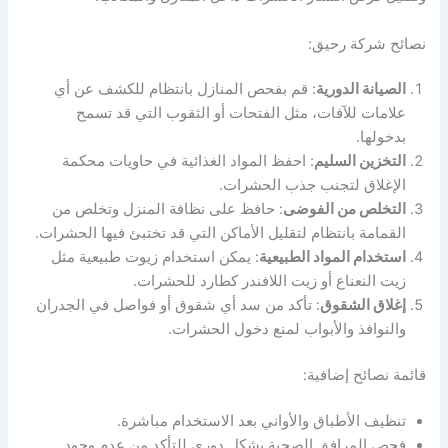
نصائح شركة رحيق:
الصيانة الدورية
: قم بفحص المنازل بانتظام للكشف عن أي
علامات للآفات، مثل الفتحات أو الثقوب التي قد تسمح
بدخولها.
التخزين السليم
: احفظ المواد الغذائية في حاويات محكمة
الإغلاق لتجنب جذب الحشرات.
التخلص من الفوضى
: حافظ على نظافة المنزل وتخلص من
القمامة بانتظام لتقليل الأماكن التي قد تختبئ فيها الحشرات.
استخدام المواد الطبيعية
: يمكن استخدام زيوت طبيعية مثل
زيت النعناع أو زيت اللافندر كطارد للحشرات.
إغلاق الشقوق
: تأكد من سد أي شقوق أو فواصل في الجدران
والنوافذ والأبواب لمنع دخول الحشرات.
قائمة نصائح إضافية:
تنظيف الأطباق والأواني بعد الاستخدام مباشرة.
فحص المرافق الصحية بشكل دوري للتأكد من عدم وجود