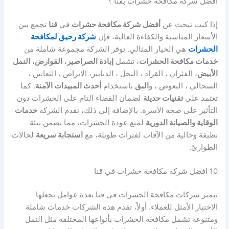
افضل شركة مكافحة حشرات بقنا ؟
إذا كنت تبحث عن
أفضل شركة مكافحة حشرات
في
قنا
تجمع بين
الأسعار المناسبة والكفاءة العالية، فإن
شركة رحيق لمكافحة
الحشرات
هي الخيار المثالي. توفر الشركة مجموعة شاملة من
خدمات مكافحة الحشرات
، تشمل
إبادة الصراصير
،
القوارض
،
النمل
الأبيض
، الفئران ، القراد ، النحل ، الدبابير، الابراص ، الثعابين ،
السحالي ، البعوض ، و
البق
باستخدام
أحدث المبيدات الآمنة
. كما
تعتمد على
تقنيات حديثة
لضمان القضاء التام على الحشرات دون
التأثير على صحة الأسرة. بالإضافة إلى ذلك، تقدم الشركة
خدمات
الوقاية والصيانة الدورية
لمنع عودة الحشرات، مما يضمن بيئة
نظيفة وخالية من الآفات لفترات طويلة، مع
استجابة سريعة
لحالات
الطوارئ.
10 افضل شركة مكافحة حشرات في قنا
تتميز شركات مكافحة الحشرات في قنا بعدة عوامل تجعلها
الاختيار الأمثل للعملاء. أولاً، تقدم هذه الشركات خدمات شاملة
ومتنوعة تشمل مكافحة الحشرات بأنواعها المختلفة مثل النمل