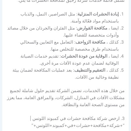
تشمل قائمة خدمات شركة رحيق لمكافحة الحشرات ما يلي:
إبادة الحشرات المنزلية
: مثل الصراصير، النمل، والذباب
باستخدام مواد فعّالة وآمنة.
ايضا ،
مكافحة القوارض
: مثل الفئران والجرذان من خلال مصائد
وأدوات متخصصة للقضاء عليها.
كذلك ،
مكافحة الزواحف
: التعامل مع الثعابين والسحالي
باستخدام طرق مخصصة للتخلص منها.
ايضا ،
الوقاية من عودة الحشرات
: تقديم خدمات الصيانة
الوقائية لضمان عدم عودة الآفات مرة أخرى.
كذلك ،
التعقيم والتنظيف
: بعد عمليات المكافحة لضمان بيئة
نظيفة وخالية من الآفات.
من خلال هذه الخدمات، تضمن الشركة تقديم حلول شاملة لجميع
مشكلات الآفات في المنازل، الشركات، والمرافق العامة، مما يعزز
من مستوى الصحة العامة والنظافة.
3. ارخص شركة مكافحة حشرات في كمبوند اللوتس |
“+شركة+مكافحة+حشرات+في+كمبوند+اللوتس+”