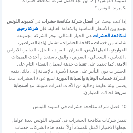
كمبوند اللوتس؟ | 3. اين تجد افضل شركة مكافحة حشرات
بكمبوند اللوتس ؟
إذا كنت تبحث عن
أفضل شركة مكافحة حشرات
في
كمبوند اللوتس
تجمع بين الأسعار المناسبة والكفاءة العالية، فإن
شركة رحيق
لمكافحة الحشرات
هي الخيار المثالي. توفر الشركة مجموعة
شاملة من
خدمات مكافحة الحشرات
، تشمل
إبادة الصراصير
،
القوارض
،
النمل الأبيض
، الفئران ، القراد ، النحل ، الدبابير، الابراص
، الثعابين ، السحالي ، البعوض ، و
البق
باستخدام
أحدث المبيدات
الآمنة
. كما تعتمد على
تقنيات حديثة
لضمان القضاء التام على
الحشرات دون التأثير على صحة الأسرة. بالإضافة إلى ذلك، تقدم
الشركة
خدمات الوقاية والصيانة الدورية
لمنع عودة الحشرات، مما
يضمن بيئة نظيفة وخالية من الآفات لفترات طويلة، مع
استجابة
سريعة
لحالات الطوارئ.
10 افضل شركة مكافحة حشرات في كمبوند اللوتس
تتميز شركات مكافحة الحشرات في كمبوند اللوتس بعدة عوامل
تجعلها الاختيار الأمثل للعملاء. أولاً، تقدم هذه الشركات خدمات