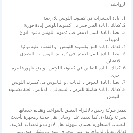
الزواحف:
ابادة الحشرات في كمبوند اللوتس بلا رجعة
كذلك ، ابادة الصراصير في كمبوند اللوتس إبادة فورية
ايضا ، ابادة النمل الابيض في كمبوند اللوتس باقوى انواع
المبيدات
كذلك ، ابادة البق بكمبوند اللوتس ، و القضاء عليه نهائيا
ايضا ، ابادة النمل الابيض في كمبوند اللوتس ، و التصدي
لانتشاره
كذلك ، ابادة الثعابين في كمبوند اللوتس ، و منع ظهورها مرة
اخرى
ايضا ، ابادة البعوض ، الذباب ، و الناموس في كمبوند اللوتس
كذلك ، ابادة شاملة للبرص ، السحالي ، الدبابير ، العتة بكمبوند
اللوتس
تتميز شركة رحيق بالالتزام الدقيق بالمواعيد وتقديم خدماتها
بسرعة وكفاءة. كما تعتمد على وسائل نقل حديثة ومجهزة بأحدث
التقنيات المتطورة لضمان سهولة نقل الأدوات والمعدات اللازمة.
كذلك، يعمل لديها فريق عمل محترف ومدرب بشكل جيد، مما