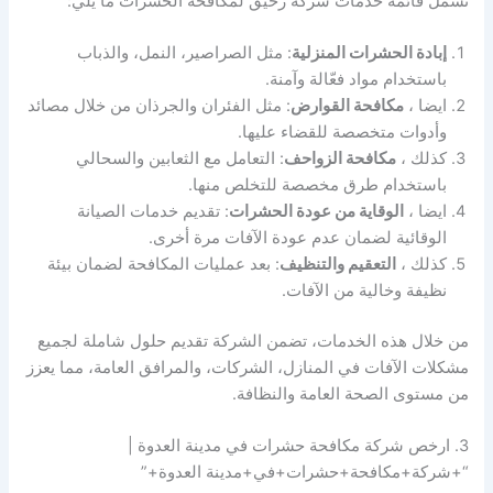
تشمل قائمة خدمات شركة رحيق لمكافحة الحشرات ما يلي:
إبادة الحشرات المنزلية
: مثل الصراصير، النمل، والذباب
باستخدام مواد فعّالة وآمنة.
ايضا ،
مكافحة القوارض
: مثل الفئران والجرذان من خلال مصائد
وأدوات متخصصة للقضاء عليها.
كذلك ،
مكافحة الزواحف
: التعامل مع الثعابين والسحالي
باستخدام طرق مخصصة للتخلص منها.
ايضا ،
الوقاية من عودة الحشرات
: تقديم خدمات الصيانة
الوقائية لضمان عدم عودة الآفات مرة أخرى.
كذلك ،
التعقيم والتنظيف
: بعد عمليات المكافحة لضمان بيئة
نظيفة وخالية من الآفات.
من خلال هذه الخدمات، تضمن الشركة تقديم حلول شاملة لجميع
مشكلات الآفات في المنازل، الشركات، والمرافق العامة، مما يعزز
من مستوى الصحة العامة والنظافة.
3. ارخص شركة مكافحة حشرات في مدينة العدوة |
“+شركة+مكافحة+حشرات+في+مدينة العدوة+”