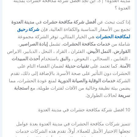
مدينة العدوة؟ | 3. اين تجد افضل شركة مكافحة حشرات بمدينة
العدوة ؟
إذا كنت تبحث عن
أفضل شركة مكافحة حشرات
في
مدينة العدوة
تجمع بين الأسعار المناسبة والكفاءة العالية، فإن
شركة رحيق
لمكافحة الحشرات
هي الخيار المثالي. توفر الشركة مجموعة
شاملة من
خدمات مكافحة الحشرات
، تشمل
إبادة الصراصير
،
القوارض
،
النمل الأبيض
، الفئران ، القراد ، النحل ، الدبابير، الابراص
، الثعابين ، السحالي ، البعوض ، و
البق
باستخدام
أحدث المبيدات
الآمنة
. كما تعتمد على
تقنيات حديثة
لضمان القضاء التام على
الحشرات دون التأثير على صحة الأسرة. بالإضافة إلى ذلك، تقدم
الشركة
خدمات الوقاية والصيانة الدورية
لمنع عودة الحشرات، مما
يضمن بيئة نظيفة وخالية من الآفات لفترات طويلة، مع
استجابة
سريعة
لحالات الطوارئ.
10 افضل شركة مكافحة حشرات في مدينة العدوة
تتميز شركات مكافحة الحشرات في مدينة العدوة بعدة عوامل
تجعلها الاختيار الأمثل للعملاء. أولاً، تقدم هذه الشركات خدمات