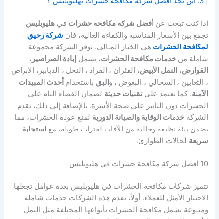
| 3. اين تجد افضل شركة مكافحة حشرات بهليوبليس ؟
إذا كنت تبحث عن
أفضل شركة مكافحة حشرات
في
هليوبليس
تجمع بين الأسعار المناسبة والكفاءة العالية، فإن
شركة رحيق
لمكافحة الحشرات
هي الخيار المثالي. توفر الشركة مجموعة
شاملة من
خدمات مكافحة الحشرات
، تشمل
إبادة الصراصير
،
القوارض
،
النمل الأبيض
، الفئران ، القراد ، النحل ، الدبابير، الابراص
، الثعابين ، السحالي ، البعوض ، و
البق
باستخدام
أحدث المبيدات
الآمنة
. كما تعتمد على
تقنيات حديثة
لضمان القضاء التام على
الحشرات دون التأثير على صحة الأسرة. بالإضافة إلى ذلك، تقدم
الشركة
خدمات الوقاية والصيانة الدورية
لمنع عودة الحشرات، مما
يضمن بيئة نظيفة وخالية من الآفات لفترات طويلة، مع
استجابة
سريعة
لحالات الطوارئ.
10 افضل شركة مكافحة حشرات في هليوبليس
تتميز شركات مكافحة الحشرات في هليوبليس بعدة عوامل تجعلها
الاختيار الأمثل للعملاء. أولاً، تقدم هذه الشركات خدمات شاملة
ومتنوعة تشمل مكافحة الحشرات بأنواعها المختلفة مثل النمل