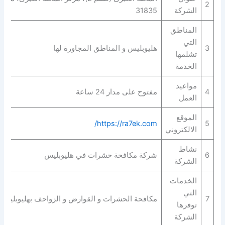
2
الشركة
31835
المناطق
التي
3
هليوبليس و المناطق المجاورة لها
تشلمها
الخدمة
مواعيد
4
مفتوح على مدار 24 ساعة
العمل
الموقع
https://ra7ek.com/
5
الالكتروني
نشاط
6
شركة مكافحة حشرات في هليوبليس
الشركة
الخدمات
التي
7
مكافحة الحشرات و القوارض و الزواحف بهليوبليس
توفرها
الشركة