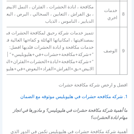
مكافحة ، ابادة الحشرات ، الفئران ، النمل الابيض ، 
خدمات
8
، بق الفراش ، الثعابين ، السحالي ، البرص ، البعوض 
اخري
الدبابير ، الناموس ، الذباب
تتميز خدمات شركة رحيق لمكافحة الحشرات في هل
بمصداقيتها ، امكانياتها الهائلة و كفاءتها العالية في 
خدمات مكافحة و ابادة الحشرات فلديها افضل:
9
الوصف
“+شركة+مكافحة+حشرات+في+هليوبليس+” |
“+شركة+مكافحة+ابادة+الحشرات+الفئران+الصراص
الابيض+بق+الفراش+القراد+البعوض+في+هليوبلي
افضل و ارخص شركة مكافحة حشرات
1. شركه مكافحه حشرات في هليوبليس موثوقه مع الضمان
ما أهمية شركة مكافحة حشرات في هليوبليس؟ و مادورها في انجاز
مهام ابادة الحشرات؟
أهمية شركة مكافحة حشرات في هليوبليس تكمن في الدور الذي