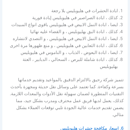
ابادة الحشرات في هليوبليس بلا رجعة
كذلك ، ابادة الصراصير في هليوبليس إبادة فورية
ايضا ، ابادة النمل الابيض في هليوبليس باقوى انواع المبيدات
كذلك ، ابادة البق بهليوبليس ، و القضاء عليه نهائيا
ايضا ، ابادة النمل الابيض في هليوبليس ، و التصدي لانتشاره
كذلك ، ابادة الثعابين في هليوبليس ، و منع ظهورها مرة اخرى
ايضا ، ابادة البعوض ، الذباب ، و الناموس في هليوبليس
كذلك ، ابادة شاملة للبرص ، السحالي ، الدبابير ، العتة
بهليوبليس
تتميز شركة رحيق بالالتزام الدقيق بالمواعيد وتقديم خدماتها
بسرعة وكفاءة. كما تعتمد على وسائل نقل حديثة ومجهزة بأحدث
التقنيات المتطورة لضمان سهولة نقل الأدوات والمعدات اللازمة.
كذلك، يعمل لديها فريق عمل محترف ومدرب بشكل جيد، مما
يضمن تقديم خدمات عالية الجودة تلبي توقعات العملاء بشكل
مثالي.
6. اسعار مكافحة حشرات هليوبليس