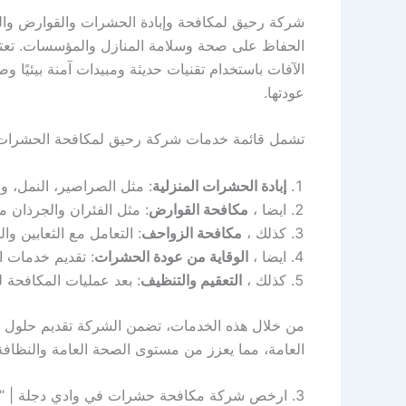
شركة رحيق لمكافحة وإبادة الحشرات والقوارض وا
الحفاظ على صحة وسلامة المنازل والمؤسسات. تعتمد
الآفات باستخدام تقنيات حديثة ومبيدات آمنة بيئيًا
عودتها.
تشمل قائمة خدمات شركة رحيق لمكافحة الحشرات 
إبادة الحشرات المنزلية
: مثل الصراصير، النمل، وال
ايضا ،
مكافحة القوارض
: مثل الفئران والجرذان 
كذلك ،
مكافحة الزواحف
: التعامل مع الثعابين 
ايضا ،
الوقاية من عودة الحشرات
: تقديم خدمات ا
كذلك ،
التعقيم والتنظيف
: بعد عمليات المكافحة ل
من خلال هذه الخدمات، تضمن الشركة تقديم حلول ش
العامة، مما يعزز من مستوى الصحة العامة والنظافة
3. ارخص شركة مكافحة حشرات في وادي دجلة | “+شركة+مكافحة+حشرات+في+وادي دجلة+”