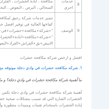
خدمات
مكافحة ، ابادة الحشرات ، الفئران 
8
اخري
السحالي ، البرص ، البعوض ، النحل 
تتميز خدمات شركة رحيق لمكافحة ا
كفاءتها العالية في توفير افضل خ
9
الوصف
“+شركة+مكافحة+حشرات+في+وا
“+شركة+مكافحة+ابادة+الحشرات
الابيض+بق+الفراش+القراد+الب
افضل و ارخص شركة مكافحة حشرات
1. شركه مكافحه حشرات في وادي دجلة موثوقه مع الضمان
ما أهمية شركة مكافحة حشرات في وادي دجلة؟ و مادو
أهمية شركة مكافحة حشرات في وادي دجلة تكمن في
الحشرات الضارة التي قد تسبب مشكلات صحية خطير
إبادة الحشرات باستخدام تقنيات ومبيدات متطورة و