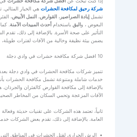
إذا كنت تبحث عن
أفضل شركة مكافحة حشرات
في
شركة رحيق لمكافحة الحشرات
هي الخيار المثالي.
تشمل
إبادة الصراصير
،
القوارض
،
النمل الأبيض
، الفئر
البعوض ، و
البق
باستخدام
أحدث المبيدات الآمنة
. كما
التأثير على صحة الأسرة. بالإضافة إلى ذلك، تقدم ا
يضمن بيئة نظيفة وخالية من الآفات لفترات طويلة،
10 افضل شركة مكافحة حشرات في وادي دجلة
تتميز شركات مكافحة الحشرات في وادي دجلة بعدة عوام
خدمات شاملة ومتنوعة تشمل مكافحة الحشرات بأنواعه
بالإضافة إلى مكافحة القوارض كالفئران والجرذان. ه
الآفات المزعجة وتحمي السكان من المخاطر الصحية
ثانياً، تعتمد هذه الشركات على تقنيات حديثة وفعالة
العامة. بالإضافة إلى ذلك، تقدم بعض الشركات خ
الرش الحراري لقتل الحشرات في المناطق التي 