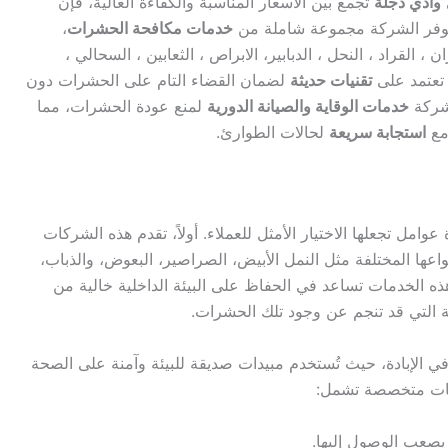
وادي دجلة
تجمع بين الأسعار المناسبة والكفاءة العالية، فإن
 توفر الشركة مجموعة شاملة من
خدمات مكافحة الحشرات
،
ان ، القراد ، النحل ، الدبابير، الابراص ، الثعابين ، السحالي ،
 تعتمد على
تقنيات حديثة
لضمان القضاء التام على الحشرات دون
لشركة
خدمات الوقاية والصيانة الدورية
لمنع عودة الحشرات، مما
 مع
استجابة سريعة
لحالات الطوارئ.
ل تجعلها الاختيار الأمثل للعملاء. أولاً، تقدم هذه الشركات
ا المختلفة مثل النمل الأبيض، الصراصير، البعوض، والذباب،
ذه الخدمات تساعد في الحفاظ على البيئة الداخلية خالية من
 التي قد تنجم عن وجود تلك الحشرات.
 في الإبادة، حيث تُستخدم مبيدات صديقة للبيئة وآمنة على الصحة
دمات متخصصة تشمل:
يصعب الوصول إليها.