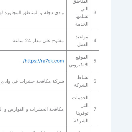
المناطق
التي
3
وادي دجلة و المناطق المجاورة له
تشلمها
الخدمة
مواعيد
4
مفتوح على مدار 24 ساعة
العمل
الموقع
https://ra7ek.com/
5
الالكتروني
نشاط
6
شركة مكافحة حشرات في وادي د
الشركة
الخدمات
التي
7
مكافحة الحشرات و القوارض و ال
توفرها
الشركة