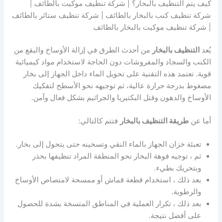
كيف يتم التنظيف بالبخار؟ | شركة تنظيف موكيت بالطائف |
شركة تنظيف كنب بالبخار بالطائف | شركة تنظيف ستائر بالطائف
| شركة تنظيف موكيت بالبخار بالطائف
يُعد
التنظيف بالبخار
من أحدث الطرق في إزالة الأوساخ والبقع من
الكنب والسجاد والمفروشات دون الحاجة لاستخدام مواد كيميائية
قوية. تعتمد هذه التقنية على تحويل الماء داخل الجهاز إلى بخار
مضغوط بدرجة حرارة عالية، ثم توجيهه نحو الأسطح لتفكيك
الأوساخ والدهون وقتل البكتيريا والجراثيم بشكل فعال وآمن.
أما عن
طريقة التنظيف بالبخار
فتتم كالتالي:
تعبئة خزان الجهاز بالماء النقي وتسخينه حتى يتحول إلى بخار.
ثم ، توجيه فوهة البخار نحو المنطقة المراد تنظيفها بحذر
وبتحريك بطيء.
بعد ذلك ، استخدام قطعة قماش أو ممسحة لامتصاص الأوساخ
والرطوبة.
بعد ذلك ، تكرار العملية في المناطق المتسخة بشدة للحصول
على أفضل نتيجة.