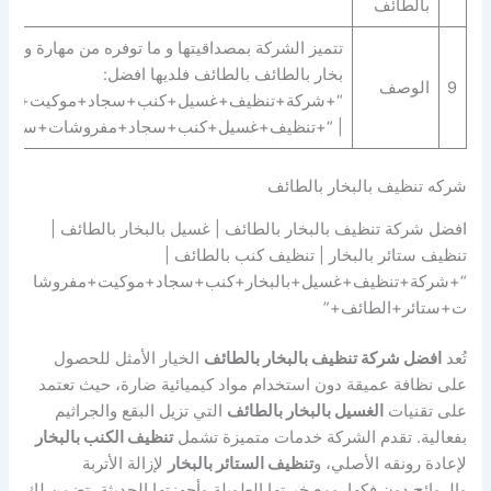
بالطائف
تتميز الشركة بمصداقيتها و ما توفره من مهارة و ح
بخار بالطائف بالطائف فلديها افضل:
9
الوصف
“+شركة+تنظيف+غسيل+كنب+سجاد+موكيت+مفروش
| “+تنظيف+غسيل+كنب+سجاد+مفروشات+ستائر+م
شركه تنظيف بالبخار بالطائف
افضل شركة تنظيف بالبخار بالطائف | غسيل بالبخار بالطائف |
تنظيف ستائر بالبخار | تنظيف كنب بالطائف |
“+شركة+تنظيف+غسيل+بالبخار+كنب+سجاد+موكيت+مفروشا
ت+ستائر+الطائف+”
تُعد
افضل شركة تنظيف بالبخار بالطائف
الخيار الأمثل للحصول
على نظافة عميقة دون استخدام مواد كيميائية ضارة، حيث تعتمد
على تقنيات
الغسيل بالبخار بالطائف
التي تزيل البقع والجراثيم
بفعالية. تقدم الشركة خدمات متميزة تشمل
تنظيف الكنب بالبخار
لإعادة رونقه الأصلي، و
تنظيف الستائر بالبخار
لإزالة الأتربة
والروائح دون فكها. ومع خبرتها الطويلة وأجهزتها الحديثة، تضمن لك