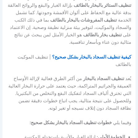
تنظيف الستائر بالبخار بالطائف
بإزالة الغبار والبقع والروائح العالقة
بدقة عالية مع الحفاظ على ألوان الأقمشة وجودتها. كما تشمل
الخدمة
تنظيف المفروشات بالبخار بالطائف
بما في ذلك الكنب
والسجاد والموكيت، لتوفير بيئة منزلية نظيفة وصحية. إن الاعتماد
على
تنظيف بخار بالطائف
هو الخيار الأمثل لمن يبحث عن نتائج
مثالية دون عناء وبأسعار تنافسية.
كيفية تنظيف السجاد بالبخار بشكل صحيح؟
| تنظيف الموكيت
بالطائف
يُعد
تنظيف السجاد بالبخار
من أكثر الطرق فعالية لإزالة الأوساخ
العميقة والجراثيم المتراكمة، حيث يعتمد على حرارة البخار العالية
التي تخترق ألياف السجاد لتفكيك البقع والتخلص من البكتيريا.
وللحصول على نتيجة مثالية، يجب اتباع خطوات دقيقة تضمن
نظافة السجاد دون إتلاف نسيجه أو تغير لونه.
وفيما يلي
خطوات تنظيف السجاد بالبخار بشكل صحيح:
الخطوة الأولى:
إزالة الغبار والأتربة باستخدام المكنسة