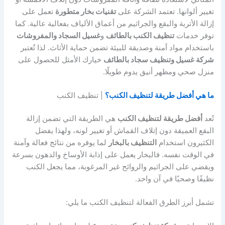
تغيير ألوانها. تعتمد الشركة على
تقنيات بخار متطورة
تعمل على
إزالة الأتربة والبقع والجراثيم من أعماق الألياف بفعالية عالية. كما
توفر خدمات
تنظيف الكنب بالطائف
و
غسيل السجاد والمفروشات
باستخدام مواد آمنة وصديقة للبيئة تضمن حماية الأثاث. لذا تُعتبر
شركة غسيل وتنظيف سجاد بالطائف
خيارك الأمثل للحصول على
منزل صحي ومظهر أنيق يدوم طويلًا.
ما هي أفضل طريقة لتنظيف الكنب؟
| تنظيف الكنب
تُعد
أفضل طريقة لتنظيف الكنب
هي الطريقة التي تضمن إزالة
البقع العميقة دون إتلاف القماش أو تغيير لونه، ولهذا يفضل
الكثيرون استخدام
التنظيف بالبخار
لما يوفره من نتائج فعالة وآمنة
في الوقت نفسه. فالبخار يعمل على إذابة الأوساخ والدهون بسرعة
ويقضي على الجراثيم والروائح غير المرغوبة، مما يجعل الكنب
نظيفًا وصحيًا في آن واحد.
تشمل أبرز الطرق الفعالة لتنظيف الكنب ما يلي: