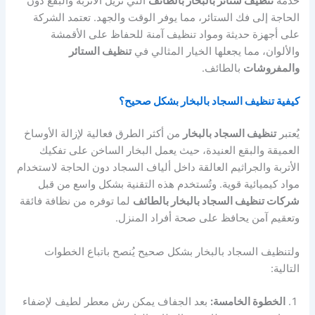
خدمة
تنظيف ستائر بالبخار بالطائف
التي تزيل الأتربة والبقع دون
الحاجة إلى فك الستائر، مما يوفر الوقت والجهد. تعتمد الشركة
على أجهزة حديثة ومواد تنظيف آمنة للحفاظ على الأقمشة
والألوان، مما يجعلها الخيار المثالي في
تنظيف الستائر
والمفروشات
بالطائف.
كيفية تنظيف السجاد بالبخار بشكل صحيح؟
يُعتبر
تنظيف السجاد بالبخار
من أكثر الطرق فعالية لإزالة الأوساخ
العميقة والبقع العنيدة، حيث يعمل البخار الساخن على تفكيك
الأتربة والجراثيم العالقة داخل ألياف السجاد دون الحاجة لاستخدام
مواد كيميائية قوية. وتُستخدم هذه التقنية بشكل واسع من قبل
شركات تنظيف السجاد بالبخار بالطائف
لما توفره من نظافة فائقة
وتعقيم آمن يحافظ على صحة أفراد المنزل.
ولتنظيف السجاد بالبخار بشكل صحيح يُنصح باتباع الخطوات
التالية:
الخطوة الخامسة:
بعد الجفاف يمكن رش معطر لطيف لإضفاء