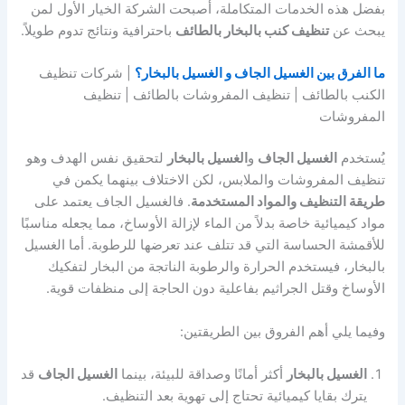
بفضل هذه الخدمات المتكاملة، أصبحت الشركة الخيار الأول لمن
يبحث عن
تنظيف كنب بالبخار بالطائف
باحترافية ونتائج تدوم طويلاً.
ما الفرق بين الغسيل الجاف و الغسيل بالبخار؟
| شركات تنظيف
الكنب بالطائف | تنظيف المفروشات بالطائف | تنظيف
المفروشات
يُستخدم
الغسيل الجاف
و
الغسيل بالبخار
لتحقيق نفس الهدف وهو
تنظيف المفروشات والملابس، لكن الاختلاف بينهما يكمن في
طريقة التنظيف والمواد المستخدمة
. فالغسيل الجاف يعتمد على
مواد كيميائية خاصة بدلاً من الماء لإزالة الأوساخ، مما يجعله مناسبًا
للأقمشة الحساسة التي قد تتلف عند تعرضها للرطوبة. أما الغسيل
بالبخار، فيستخدم الحرارة والرطوبة الناتجة من البخار لتفكيك
الأوساخ وقتل الجراثيم بفاعلية دون الحاجة إلى منظفات قوية.
وفيما يلي أهم الفروق بين الطريقتين:
الغسيل بالبخار
أكثر أمانًا وصداقة للبيئة، بينما
الغسيل الجاف
قد
يترك بقايا كيميائية تحتاج إلى تهوية بعد التنظيف.