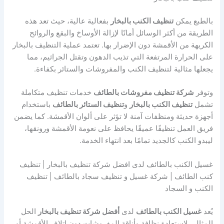
بالطبع يمكن
تنظيف الكنب بالبخار
بفعالية عالية، حيث تعد هذه
الطريقة من أكثر الوسائل أمانًا لإزالة الأوساخ والبقع والروائح
الكريهة من الأقمشة دون الإضرار بها. تعتمد عملية التنظيف بالبخار
على الحرارة المرتفعة التي تذيب الدهون وتقتل الجراثيم، مما
يجعلها مثالية لتنظيف الكنب والمفروشات والستائر بكفاءة.
وتوفر
شركة تنظيف مفروشات بالطائف
خدمات تنظيف متكاملة
تشمل
تنظيف الكنب بالبخار
و
تنظيف الستائر بالطائف
باستخدام
أجهزة حديثة ومنظفات آمنة لا تؤثر على ألوان الأقمشة. كما يضمن
فريق العمل تنظيفًا عميقًا يحافظ على نعومة الأقمشة ورونقها،
ليبدو الكنب كالجديد تمامًا بعد انتهاء الخدمة.
غسيل الكنب بالطائف لدى افضل شركة تنظيف بالبخار | تنظيف
كنب الطائف | شركة غسيل و تنظيف سجاد بالطائف | تنظيف
الكنب و السجاد
يُعد
غسيل الكنب بالطائف
لدى
أفضل شركة تنظيف بالبخار
الحل
المثالي لاستعادة نظافة وأناقة المفروشات دون إتلاف الأقمشة أو