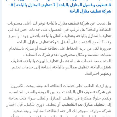
6. تنظيف و غسيل المنازل بالباحة | 7. تنظيف المنازل بالباحة | 8.
شركة تنظيف منازل الباحة
هل تبحث عن
شركة تنظيف منازل بالباحة
توفر لك أعلى مستويات
النظافة والدقة؟ هل ترغب في الحصول على خدمات احترافية في
تنظيف المنازل بالباحة
و
تنظيف الفلل بالباحة
بأفضل جودة وأسرع
وقت؟ أصبح الاعتماد على
أفضل شركة تنظيف منازل بالباحه
ضرورة لكل من يريد الحفاظ على نظافة فيلته أو منزله باستخدام
تقنيات متقدمة وعمّال محترفين. تقدم شركات التنظيف
المتخصصة خدمات شاملة تشمل
تنظيف البيوت بالباحة
،
تنظيف
شقق بالباحة
،
تنظيف مجالس بالباحة
، إضافة إلى خدمات تعقيم
وتطهير احترافية.
ومع ازدياد الطلب على خدمات النظافة العميقة، يبحث الكثيرون
عن
شركة تنظيف فلل بالباحة
تجمع بين الجودة والسعر المناسب،
وتقدم حلولًا مبتكرة في تنظيف المنازل والفلل. سواء كنت بحاجة
إلى
تنظيف منازل بعد التشطيب
أو تنظيف دوري شامل، فإن اختيار
شركة موثوقة سيوفر لك الراحة، النظافة المثالية، وبيئة صحية
خالية من الغبار والجراثيم. هذه المقالة ستساعدك في معرفة أهم