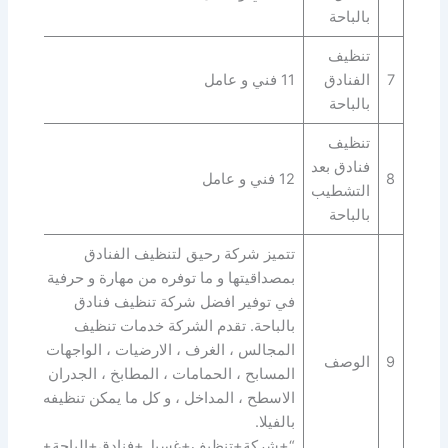
بالباحة
تنظيف
7
الفنادق
11 فني و عامل
بالباحة
تنظيف
فنادق بعد
8
12 فني و عامل
التشطيب
بالباحة
تتميز شركة رحيق لتنظيف الفنادق
بمصداقيتها و ما توفره من مهارة و حرفية
في توفير افضل شركة تنظيف فنادق
بالباحة. تقدم الشركة خدمات تنظيف
المجالس ، الغرف ، الارضيات ، الواجهات ،
9
الوصف
المسابح ، الحمامات ، المطابخ ، الجدران ،
الاسطح ، المداخل ، و كل ما يمكن تنظيفه
بالفيلا.
“+شركة+تنظيف+غسيل+فنادق+الباحة+”