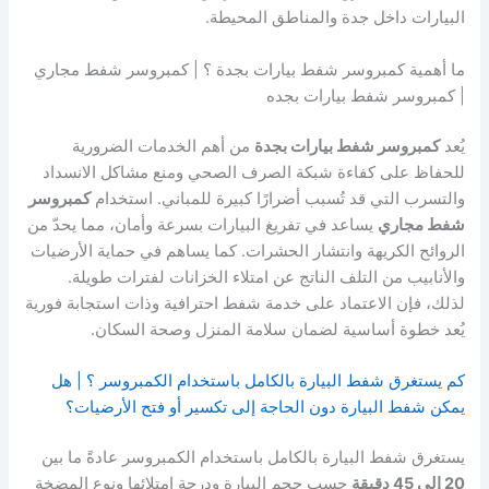
البيارات داخل جدة والمناطق المحيطة.
ما أهمية كمبروسر شفط بيارات بجدة ؟ | كمبروسر شفط مجاري
| كمبروسر شفط بيارات بجده
يُعد
كمبروسر شفط بيارات بجدة
من أهم الخدمات الضرورية
للحفاظ على كفاءة شبكة الصرف الصحي ومنع مشاكل الانسداد
والتسرب التي قد تُسبب أضرارًا كبيرة للمباني. استخدام
كمبروسر
شفط مجاري
يساعد في تفريغ البيارات بسرعة وأمان، مما يحدّ من
الروائح الكريهة وانتشار الحشرات. كما يساهم في حماية الأرضيات
والأنابيب من التلف الناتج عن امتلاء الخزانات لفترات طويلة.
لذلك، فإن الاعتماد على خدمة شفط احترافية وذات استجابة فورية
يُعد خطوة أساسية لضمان سلامة المنزل وصحة السكان.
كم يستغرق شفط البيارة بالكامل باستخدام الكمبروسر ؟ | هل
يمكن شفط البيارة دون الحاجة إلى تكسير أو فتح الأرضيات؟
يستغرق شفط البيارة بالكامل باستخدام الكمبروسر عادةً ما بين
20 إلى 45 دقيقة
حسب حجم البيارة ودرجة امتلائها ونوع المضخة