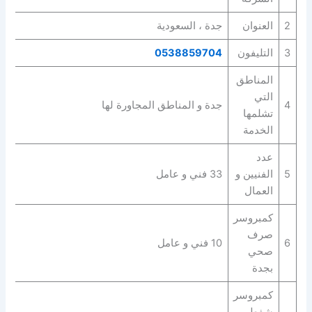
2
العنوان
جدة ، السعودية
3
التليفون
0538859704
المناطق
التي
4
جدة و المناطق المجاورة لها
تشلمها
الخدمة
عدد
5
الفنيين و
33 فني و عامل
العمال
كمبروسر
صرف
6
10 فني و عامل
صحي
بجدة
كمبروسر
شفط و