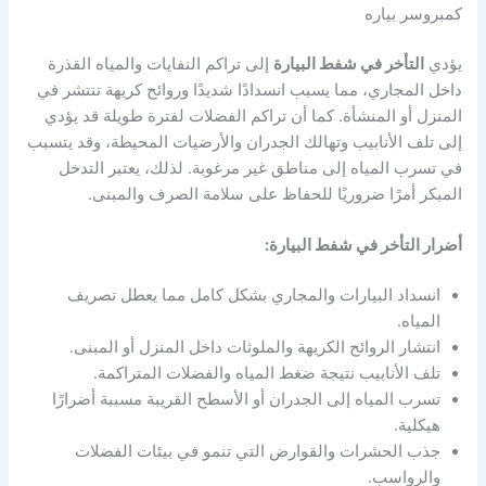
كمبروسر بياره
يؤدي
التأخر في شفط البيارة
إلى تراكم النفايات والمياه القذرة
داخل المجاري، مما يسبب انسدادًا شديدًا وروائح كريهة تنتشر في
المنزل أو المنشأة. كما أن تراكم الفضلات لفترة طويلة قد يؤدي
إلى تلف الأنابيب وتهالك الجدران والأرضيات المحيطة، وقد يتسبب
في تسرب المياه إلى مناطق غير مرغوبة. لذلك، يعتبر التدخل
المبكر أمرًا ضروريًا للحفاظ على سلامة الصرف والمبنى.
أضرار التأخر في شفط البيارة:
انسداد البيارات والمجاري بشكل كامل مما يعطل تصريف
المياه.
انتشار الروائح الكريهة والملوثات داخل المنزل أو المبنى.
تلف الأنابيب نتيجة ضغط المياه والفضلات المتراكمة.
تسرب المياه إلى الجدران أو الأسطح القريبة مسببة أضرارًا
هيكلية.
جذب الحشرات والقوارض التي تنمو في بيئات الفضلات
والرواسب.