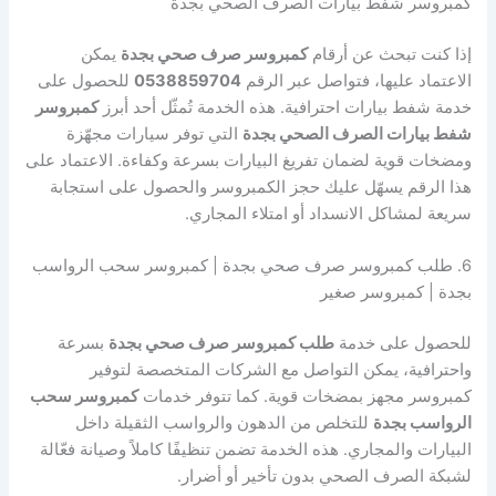
كمبروسر شفط بيارات الصرف الصحي بجدة
إذا كنت تبحث عن أرقام
كمبروسر صرف صحي بجدة
يمكن
الاعتماد عليها، فتواصل عبر الرقم
0538859704
للحصول على
خدمة شفط بيارات احترافية. هذه الخدمة تُمثّل أحد أبرز
كمبروسر
شفط بيارات الصرف الصحي بجدة
التي توفر سيارات مجهّزة
ومضخات قوية لضمان تفريغ البيارات بسرعة وكفاءة. الاعتماد على
هذا الرقم يسهّل عليك حجز الكمبروسر والحصول على استجابة
سريعة لمشاكل الانسداد أو امتلاء المجاري.
6. طلب كمبروسر صرف صحي بجدة | كمبروسر سحب الرواسب
بجدة | كمبروسر صغير
للحصول على خدمة
طلب كمبروسر صرف صحي بجدة
بسرعة
واحترافية، يمكن التواصل مع الشركات المتخصصة لتوفير
كمبروسر مجهز بمضخات قوية. كما تتوفر خدمات
كمبروسر سحب
الرواسب بجدة
للتخلص من الدهون والرواسب الثقيلة داخل
البيارات والمجاري. هذه الخدمة تضمن تنظيفًا كاملاً وصيانة فعّالة
لشبكة الصرف الصحي بدون تأخير أو أضرار.