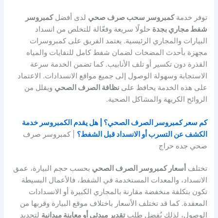
توفر خدمة
كمبروسر سحب صرف صحي
لدى أفضل
كمبروسر
شفط مجاري بجدة
حلولًا سريعة وفعّالة للتخلص من انسداد
البيارات والمجاري الرئيسية. يعتمد الفريق على كمبروسرات
مجهزة بأحدث المضخات لضمان شفط كامل للنفايات والمياه
القذرة دون تكسير أو تلف الأنابيب. كما تضمن الخدمة سرعة
الاستجابة وسهولة الوصول إلى جميع مواقع الانسدادات. الاعتماد
على هذه الخدمة يحافظ على
نظافة الصرف الصحي
ويقلل من
الروائح الكريهة والمشاكل الصحية.
كم سعر كمبروسر الصرف الصحي؟ | هل يقدم الكمبروسر خدمة
الكشف عن التسرب أو الانسداد قبل الشفط؟
| كمبروسر صرف
صحي جده حراج
تختلف
أسعار كمبروسر الصرف الصحي
بحسب حجم البيارة، عمق
الانسداد، والمعدات المستخدمة في الشفط، فالأعمال البسيطة
تكون بتكلفة منخفضة مقارنة بالمجاري الكبيرة أو الانسدادات
المعقدة. كما قد تختلف الأسعار باختلاف موقع البيارة وقربها من
الوصول، لذلك يُفضل طلب
تقدير مبدئي أو معاينة ميدانية
لتحديد