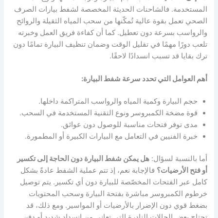
المستخدمة. فالشاحنات الحديثة المخصصة لشفط بيارات الصرف
الصحي تعمل بقوة عالية تُمكّنها من سحب المياه الثقيلة والروائح
والرواسب بسرعة دون تعطيل. كما أن كفاءة فريق العمل وخبرته
تلعب دورًا مهمًا في تقليل الوقت وضمان تنظيف البيارة تمامًا دون
ترك بقايا قد تسبب انسدادًا لاحقًا.
أهم العوامل التي تحدد سرعة شفط البيارة:
حجم البيارة وكمية المياه والرواسب المتراكمة داخلها.
قوة مضخة الكمبروسر ونوع التقنية المستخدمة في السحب.
مدى توفر فتحات مناسبة للوصول دون عوائق.
خبرة الفنيين في التعامل مع البيارات الكبيرة أو المطمورة.
أما بالنسبة لسؤال:
هل يمكن شفط البيارة دون الحاجة إلى تكسير
أو فتح الأرضيات؟
فالإجابة نعم، إذ تتم عملية الشفط عادةً بشكل
كامل عبر الفتحات المخصّصة للبيارة دون أي تكسير. يتم توصيل
خرطوم الكمبروسر مباشرة بفتحة البيارة وسحب المحتويات
بضغط قوي دون الإضرار بالأرضيات أو المواسير. ومع ذلك، قد
تحتاج بعض الحالات النادرة التي تعاني من انسداد شديد أو دفن