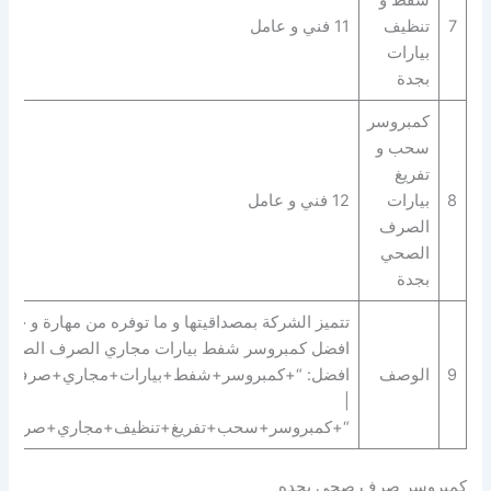
7
تنظيف
11 فني و عامل
بيارات
بجدة
كمبروسر
سحب و
تفريغ
8
بيارات
12 فني و عامل
الصرف
الصحي
بجدة
تتميز الشركة بمصداقيتها و ما توفره من مهارة و حرف
افضل كمبروسر شفط بيارات مجاري الصرف الصحي ب
9
الوصف
افضل: “+كمبروسر+شفط+بيارات+مجاري+صرف+
|
“+كمبروسر+سحب+تفريغ+تنظيف+مجاري+صرف+
كمبروسر صرف صحي بجده