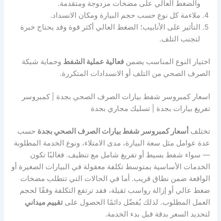
والضغط العالي على مضخات مزدوجة ومتقدمة.
ملاءمة كل نوع حسب حجم البيارة ومكان الانسداد.
التأثير على الأنابيب؛ الضغط العالي أكثر قوة وقد يحتاج خبرة
لتجنب التلف.
اختيار النوع المناسب يضمن
فعالية عملية الشفط
وحماية شبكة
الصرف الصحي من التلف أو الانسدادات المتكررة.
اسعار كمبروسر شفط بيارات الصرف الصحي بجدة | كمبروسر
تفريغ بيارات بجدة | تسليك مجاري بجدة
تختلف
أسعار كمبروسر شفط بيارات الصرف الصحي بجدة
حسب
عدة عوامل مثل سعة البيارة، مدى الامتلاء، ونوع الخدمة المطلوبة
— سواء شفط بسيط أو تفريغ شامل مع تنظيف. فغالبًا تكون
الخدمات الأساسية بمتوسط تكلفة معقولة في البيارات الصغيرة أو
الواقعة ضمن نطاق قريب. أما في الحالات التي تتطلب مضخات
ضغط عالي أو إزالة رواسب ثقيلة، فقد ترتفع التكلفة وفقًا لحجم
العمل المطلوب. لذلك يُفضّل دائمًا الحصول على
تقييم ميداني
لتحديد السعر بدقة قبل بدء الخدمة.