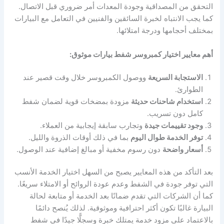
التحقق من المصداقية وجودة المعدات أمر ضروري قبل الاتصال.
كما يجب الانتباه لخبرة السائقين والفنيين في التعامل مع البيارات
بمختلف أحجامها ودرجة امتلائها.
أهم معايير اختيار كمبروسر شفط بيارات موثوق:
الاستجابة السريعة
ووصول الكمبروسر خلال وقت قصير عند
الطوارئ.
استخدام شاحنات حديثة
مزودة بمضخات قوية لضمان شفط
كامل دون تسريب.
وجود تقييمات جيدة
وتجارب سابقة إيجابية من العملاء.
توفر الخدمة طوال اليوم
بما في ذلك أوقات الذروة والليل.
أسعار واضحة
دون رسوم مخفية أو مبالغ إضافية عند الوصول.
بعد التأكد من هذه المعايير يصبح من السهل اختيار الخدمة الأنسب
التي توفر جودة في الشفط وعدم عودة الروائح أو الامتلاء سريعًا.
كما أن الشركات التي تقدم ضمانًا بعد الخدمة أو متابعة لحالة
البيارة غالبًا تكون أكثر احترافية وموثوقية. لذلك يُنصح دائمًا
بالاعتماد على مزود خدمة يمتلك خبرة وسجلًّا جيدًا في شفط