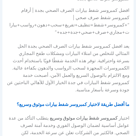
افضل كمبروسر شفط بيارات الصرف الصحي بجدة | أرقام
كمبروسر شفط صرف صحي |
“+كمبروسر+شفط+تنظيف+تفريغ+سحب+دهون+رواسب+بيارا
ت+مجاري+صرف+صحي+جدة+جده+”
يعد افضل كمبروسر شفط بيارات الصرف الصحي بجدة الحل
المثالي للتخلص من امتلاء البيارات ومشكلات طفح المجاري
بسرعة واحترافية. توفر هذه الخدمة شفطًا قويًا باستخدام أحدث
الكمبروسرات المجهزة لسحب الرواسب والدهون بكفاءة عالية.
ومع الالتزام بالوصول السريع والعمل الآمن، أصبحت خدمة
كمبروسر شفط البيارات في جدة الخيار الأول للأهالي الباحثين عن
جودة وسرعة بأسعار مناسبة.
ما أفضل طريقة لاختيار كمبروسر شفط بيارات موثوق وسريع؟
اختيار
كمبروسر شفط بيارات موثوق وسريع
يتطلب التأكد من عدة
عوامل أساسية لضمان الوصول الفوري وخدمة آمنة لصرف
الصحي. فالكثير من الشركات تعلن عن سرعة الخدمة، لكن