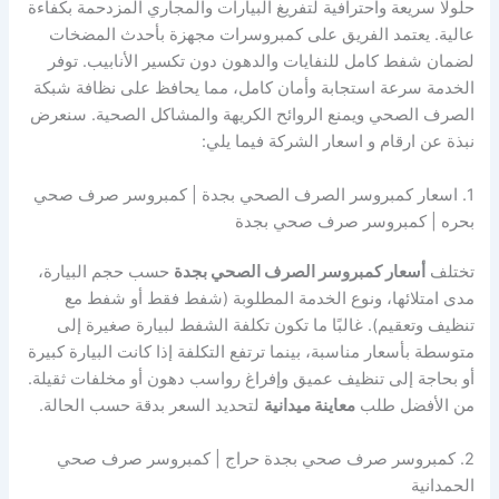
حلولًا سريعة واحترافية لتفريغ البيارات والمجاري المزدحمة بكفاءة
عالية. يعتمد الفريق على كمبروسرات مجهزة بأحدث المضخات
لضمان شفط كامل للنفايات والدهون دون تكسير الأنابيب. توفر
الخدمة سرعة استجابة وأمان كامل، مما يحافظ على نظافة شبكة
الصرف الصحي ويمنع الروائح الكريهة والمشاكل الصحية. سنعرض
نبذة عن ارقام و اسعار الشركة فيما يلي:
1. اسعار كمبروسر الصرف الصحي بجدة | كمبروسر صرف صحي
بحره | كمبروسر صرف صحي بجدة
تختلف
أسعار كمبروسر الصرف الصحي بجدة
حسب حجم البيارة،
مدى امتلائها، ونوع الخدمة المطلوبة (شفط فقط أو شفط مع
تنظيف وتعقيم). غالبًا ما تكون تكلفة الشفط لبيارة صغيرة إلى
متوسطة بأسعار مناسبة، بينما ترتفع التكلفة إذا كانت البيارة كبيرة
أو بحاجة إلى تنظيف عميق وإفراغ رواسب دهون أو مخلفات ثقيلة.
من الأفضل طلب
معاينة ميدانية
لتحديد السعر بدقة حسب الحالة.
2. كمبروسر صرف صحي بجدة حراج | كمبروسر صرف صحي
الحمدانية