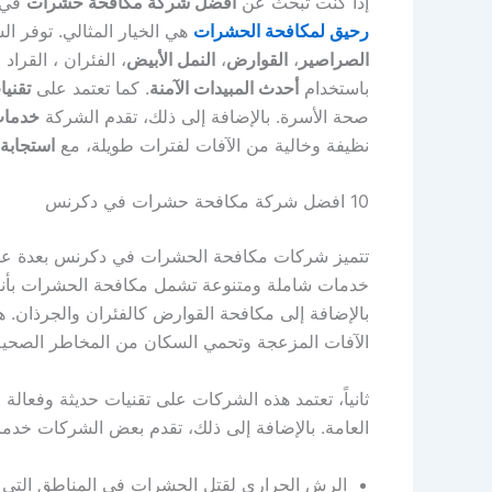
إذا كنت تبحث عن
أفضل شركة مكافحة حشرات
في
رحيق لمكافحة الحشرات
هي الخيار المثالي. توفر 
الصراصير
،
القوارض
،
النمل الأبيض
، الفئران ، القراد 
باستخدام
أحدث المبيدات الآمنة
. كما تعتمد على
تقنيا
صحة الأسرة. بالإضافة إلى ذلك، تقدم الشركة
خدمات 
نظيفة وخالية من الآفات لفترات طويلة، مع
استجابة
10 افضل شركة مكافحة حشرات في دكرنس
تتميز شركات مكافحة الحشرات في دكرنس بعدة عوامل ت
خدمات شاملة ومتنوعة تشمل مكافحة الحشرات بأنواعه
بالإضافة إلى مكافحة القوارض كالفئران والجرذان. ه
الآفات المزعجة وتحمي السكان من المخاطر الصحية
ثانياً، تعتمد هذه الشركات على تقنيات حديثة وفعالة
العامة. بالإضافة إلى ذلك، تقدم بعض الشركات خ
الرش الحراري لقتل الحشرات في المناطق التي 