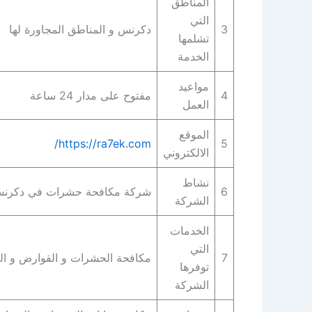
المناطق
التي
3
دكرنس و المناطق المجاورة لها
تشلمها
الخدمة
مواعيد
4
مفتوح على مدار 24 ساعة
العمل
الموقع
https://ra7ek.com/
5
الالكتروني
نشاط
6
شركة مكافحة حشرات في دكرن
الشركة
الخدمات
التي
7
مكافحة الحشرات و القوارض و ا
توفرها
الشركة