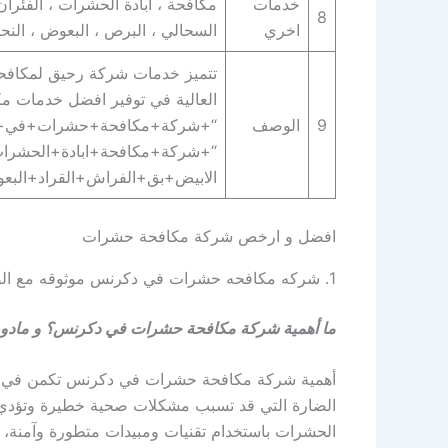
خدمات
مكافحة ، ابادة الحشرات ، الفئران 
8
اخري
السحالي ، البرص ، البعوض ، النحل 
تتميز خدمات شركة رحيق لمكافحة ا
العالية في توفير افضل خدمات مك
9
الوصف
“+شركة+مكافحة+حشرات+في+د
“+شركة+مكافحة+ابادة+الحشرات
الابيض+بق+الفراش+القراد+ال
افضل و ارخص شركة مكافحة حشرات
1. شركه مكافحه حشرات في دكرنس موثوقه مع الضمان
ما أهمية شركة مكافحة حشرات في دكرنس؟ و مادورها
أهمية شركة مكافحة حشرات في دكرنس تكمن في ال
الضارة التي قد تسبب مشكلات صحية خطيرة وتؤدي إ
الحشرات باستخدام تقنيات ومبيدات متطورة وآمنة،