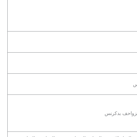
س
لزواحف بدكرنس