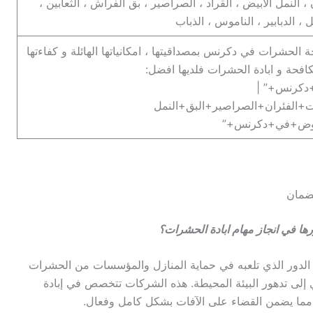
، النمل الابيض ، القراد ، الصراصير ، بق الفراش ، الثعابين ،
، الدبابير ، الناموس ، الذباب
لحشرات في دكرنس بمصداقيتها ، امكانياتها الهائلة و كفاءتها
افحة و ابادة الحشرات فلديها افضل:
كرنس+” |
+الفئران+الصراصير+البق+النمل
بعوض+في+دكرنس+”
 في انجاز مهام ابادة الحشرات؟
دور الذي تلعبه في حماية المنازل والمؤسسات من الحشرات
لى تدهور البيئة المحيطة. هذه الشركات تتخصص في إبادة
 مما يضمن القضاء على الآفات بشكل كامل وفعال.