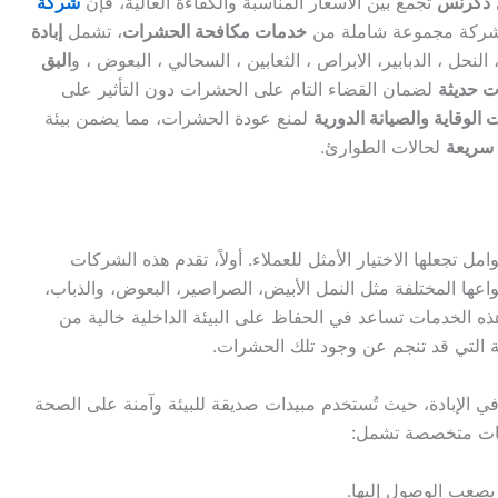
دكرنس
تجمع بين الأسعار المناسبة والكفاءة العالية، فإن
شركة
الشركة مجموعة شاملة من
خدمات مكافحة الحشرات
، تشمل
إبادة
، النحل ، الدبابير، الابراص ، الثعابين ، السحالي ، البعوض ، و
البق
ت حديثة
لضمان القضاء التام على الحشرات دون التأثير على
الوقاية والصيانة الدورية
لمنع عودة الحشرات، مما يضمن بيئة
 سريعة
لحالات الطوارئ.
جعلها الاختيار الأمثل للعملاء. أولاً، تقدم هذه الشركات
ا المختلفة مثل النمل الأبيض، الصراصير، البعوض، والذباب،
ذه الخدمات تساعد في الحفاظ على البيئة الداخلية خالية من
 التي قد تنجم عن وجود تلك الحشرات.
 في الإبادة، حيث تُستخدم مبيدات صديقة للبيئة وآمنة على الصحة
دمات متخصصة تشمل:
يصعب الوصول إليها.