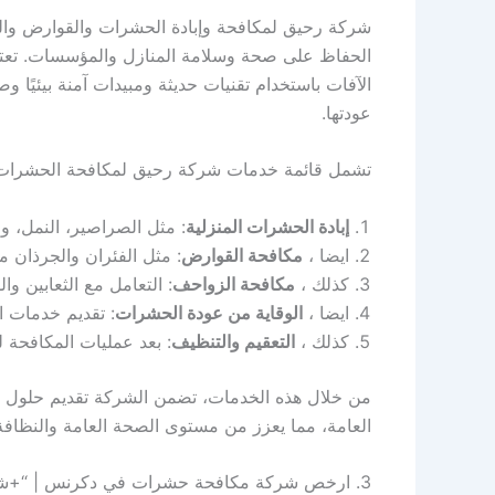
شركة رحيق لمكافحة وإبادة الحشرات والقوارض وا
الحفاظ على صحة وسلامة المنازل والمؤسسات. تعتمد
الآفات باستخدام تقنيات حديثة ومبيدات آمنة بيئيًا
عودتها.
تشمل قائمة خدمات شركة رحيق لمكافحة الحشرات 
إبادة الحشرات المنزلية
: مثل الصراصير، النمل، وال
ايضا ،
مكافحة القوارض
: مثل الفئران والجرذان 
كذلك ،
مكافحة الزواحف
: التعامل مع الثعابين 
ايضا ،
الوقاية من عودة الحشرات
: تقديم خدمات ا
كذلك ،
التعقيم والتنظيف
: بعد عمليات المكافحة ل
من خلال هذه الخدمات، تضمن الشركة تقديم حلول ش
العامة، مما يعزز من مستوى الصحة العامة والنظافة
3. ارخص شركة مكافحة حشرات في دكرنس | “+شركة+مكافحة+حشرات+في+دكرنس+”